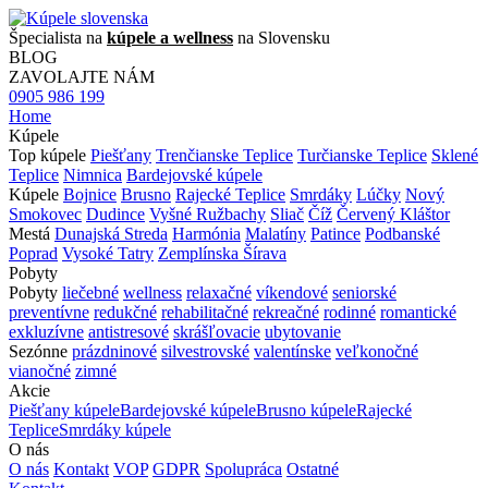
Špecialista na
kúpele a wellness
na Slovensku
BLOG
ZAVOLAJTE NÁM
0905 986 199
Home
Kúpele
Top kúpele
Piešťany
Trenčianske Teplice
Turčianske Teplice
Sklené
Teplice
Nimnica
Bardejovské kúpele
Kúpele
Bojnice
Brusno
Rajecké Teplice
Smrdáky
Lúčky
Nový
Smokovec
Dudince
Vyšné Ružbachy
Sliač
Číž
Červený Kláštor
Mestá
Dunajská Streda
Harmónia
Malatíny
Patince
Podbanské
Poprad
Vysoké Tatry
Zemplínska Šírava
Pobyty
Pobyty
liečebné
wellness
relaxačné
víkendové
seniorské
preventívne
redukčné
rehabilitačné
rekreačné
rodinné
romantické
exkluzívne
antistresové
skrášľovacie
ubytovanie
Sezónne
prázdninové
silvestrovské
valentínske
veľkonočné
vianočné
zimné
Akcie
Piešťany kúpele
Bardejovské kúpele
Brusno kúpele
Rajecké
Teplice
Smrdáky kúpele
O nás
O nás
Kontakt
VOP
GDPR
Spolupráca
Ostatné