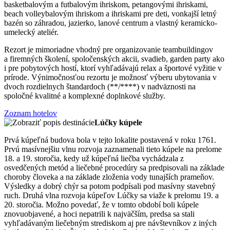
basketbalovým a futbalovým ihriskom, petangovými ihriskami,
beach volleybalovým ihriskom a ihriskami pre deti, vonkajší letný
bazén so záhradou, jazierko, lanové centrum a vlastný keramicko-
umelecký ateliér.
Rezort je mimoriadne vhodný pre organizovanie teambuildingov
a firemných školení, spoločenských akcii, svadieb, garden party ako
i pre pobytových hostí, ktorí vyhľadávajú relax a športové vyžitie v
prírode. Výnimočnosťou rezortu je možnosť výberu ubytovania v
dvoch rozdielnych štandardoch (**/****) v nadväznosti na
spoločné kvalitné a komplexné doplnkové služby.
Zoznam hotelov
Lúčky kúpele
Prvá kúpeľná budova bola v tejto lokalite postavená v roku 1761.
Prvú masívnejšiu vlnu rozvoja zaznamenali tieto kúpele na prelome
18. a 19. storočia, kedy už kúpeľná liečba vychádzala z
osvedčených metód a liečebné procedúry sa predpisovali na základe
choroby človeka a na základe zloženia vody tunajších prameňov.
Výsledky a dobrý chýr sa potom podpísali pod masívny stavebný
ruch. Druhá vlna rozvoja kúpeľov Lúčky sa viaže k prelomu 19. a
20. storočia. Možno povedať, že v tomto období boli kúpele
znovuobjavené, a hoci nepatrili k najväčším, predsa sa stali
vyhľadávaným liečebným strediskom aj pre návštevníkov z iných