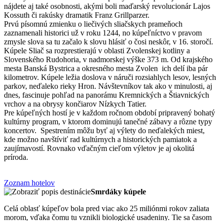
nájdete aj také osobnosti, akými boli maďarský revolucionár Lajos
Kossuth či rakúsky dramatik Franz Grillparzer.
Prvú písomnú zmienku o liečivých sliačskych prameňoch
zaznamenali historici už v roku 1244, no kúpeľníctvo v pravom
zmysle slova sa tu začalo k slovu hlásiť o čosi neskôr, v 16. storočí.
Kúpele Sliač sa rozprestierajú v oblasti Zvolenskej kotliny a
Slovenského Rudohoria, v nadmorskej výške 373 m. Od krajského
mesta Banská Bystrica a okresného mesta Zvolen ich delí iba pár
kilometrov. Kúpele ležia doslova v náruči rozsiahlych lesov, lesných
parkov, neďaleko rieky Hron. Návštevníkov tak ako v minulosti, aj
dnes, fascinuje pohľad na panorámu Kremnických a Štiavnických
vrchov a na obrysy končiarov Nízkych Tatier.
Pre kúpeľných hostí je v každom ročnom období pripravený bohatý
kultúrny program, v ktorom dominujú tanečné zábavy a rôzne typy
koncertov. Spestrením môžu byť aj výlety do neďalekých miest,
kde možno navštíviť rad kultúrnych a historických pamiatok a
zaujímavostí. Rovnako vďačným cieľom výletov je aj okolitá
príroda.
Zoznam hotelov
Smrdáky kúpele
Celá oblasť kúpeľov bola pred viac ako 25 miliónmi rokov zaliata
morom, vďaka čomu tu vznikli biologické usadeniny. Tie sa časom