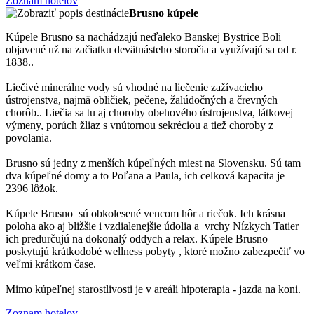
Zoznam hotelov
Brusno kúpele
Kúpele Brusno sa nachádzajú neďaleko Banskej Bystrice Boli
objavené už na začiatku devätnásteho storočia a využívajú sa od r.
1838..
Liečivé minerálne vody sú vhodné na liečenie zažívacieho
ústrojenstva, najmä obličiek, pečene, žalúdočných a črevných
chorôb.. Liečia sa tu aj choroby obehového ústrojenstva, látkovej
výmeny, porúch žliaz s vnútornou sekréciou a tiež choroby z
povolania.
Brusno sú jedny z menších kúpeľných miest na Slovensku. Sú tam
dva kúpeľné domy a to Poľana a Paula, ich celková kapacita je
2396 lôžok.
Kúpele Brusno sú obkolesené vencom hôr a riečok. Ich krásna
poloha ako aj bližšie i vzdialenejšie údolia a vrchy Nízkych Tatier
ich predurčujú na dokonalý oddych a relax. Kúpele Brusno
poskytujú krátkodobé wellness pobyty , ktoré možno zabezpečiť vo
veľmi krátkom čase.
Mimo kúpeľnej starostlivosti je v areáli hipoterapia - jazda na koni.
Zoznam hotelov