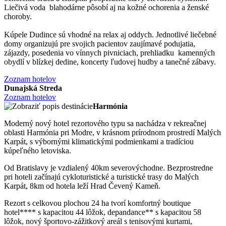
Liečivá voda blahodárne pôsobí aj na kožné ochorenia a ženské
choroby.
Kúpele Dudince sú vhodné na relax aj oddych. Jednotlivé liečebné
domy organizujú pre svojich pacientov zaujímavé podujatia,
zájazdy, posedenia vo vínnych pivniciach, prehliadku kamenných
obydlí v blízkej dedine, koncerty ľudovej hudby a tanečné zábavy.
Zoznam hotelov
Dunajská Streda
Zoznam hotelov
Harmónia
Moderný nový hotel rezortového typu sa nachádza v rekreačnej
oblasti Harmónia pri Modre, v krásnom prírodnom prostredí Malých
Karpát, s výbornými klimatickými podmienkami a tradíciou
kúpeľného letoviska.
Od Bratislavy je vzdialený 40km severovýchodne. Bezprostredne
pri hoteli začínajú cykloturistické a turistické trasy do Malých
Karpát, 8km od hotela leží Hrad Čevený Kameň.
Rezort s celkovou plochou 24 ha tvorí komfortný boutique
hotel**** s kapacitou 44 lôžok, depandance** s kapacitou 58
lôžok, nový športovo-zážitkový areál s tenisovými kurtami,