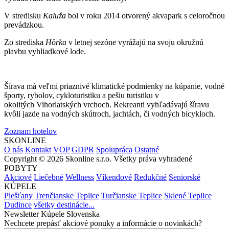
V stredisku
Kaluža
bol v roku 2014 otvorený akvapark s celoročnou
prevádzkou.
Zo strediska
Hôrka
v letnej sezóne vyrážajú na svoju okružnú
plavbu vyhliadkové lode.
Šírava má veľmi priaznivé klimatické podmienky na kúpanie, vodné
športy, rybolov, cykloturistiku a pešiu turistiku v
okolitých Vihorlatských vrchoch. Rekreanti vyhľadávajú šíravu
kvôli jazde na vodných skútroch, jachtách, či vodných bicykloch.
Zoznam hotelov
SKONLINE
O nás
Kontakt
VOP
GDPR
Spolupráca
Ostatné
Copyright © 2026 Skonline s.r.o. Všetky práva vyhradené
POBYTY
Akciové
Liečebné
Wellness
Víkendové
Redukčné
Seniorské
KÚPELE
Piešťany
Trenčianske Teplice
Turčianske Teplice
Sklené Teplice
Dudince
všetky destinácie...
Newsletter Kúpele Slovenska
Nechcete prepásť akciové ponuky a informácie o novinkách?