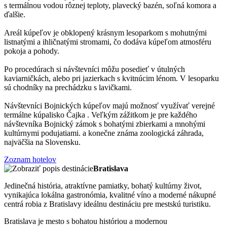
s termálnou vodou rôznej teploty, plavecký bazén, soľná komora a
ďalšie.
Areál kúpeľov je obklopený krásnym lesoparkom s mohutnými
listnatými a ihličnatými stromami, čo dodáva kúpeľom atmosféru
pokoja a pohody.
Po procedúrach si návštevníci môžu posedieť v útulných
kaviarničkách, alebo pri jazierkach s kvitnúcim lénom. V lesoparku
sú chodníky na prechádzku s lavičkami.
Návštevníci Bojnických kúpeľov majú možnosť využívať verejné
termálne kúpalisko Čajka . Veľkým zážitkom je pre každého
návštevníka Bojnický zámok s bohatými zbierkami a mnohými
kultúrnymi podujatiami. a konečne známa zoologická záhrada,
najväčšia na Slovensku.
Zoznam hotelov
Bratislava
Jedinečná história, atraktívne pamiatky, bohatý kultúrny život,
vynikajúca lokálna gastronómia, kvalitné víno a moderné nákupné
centrá robia z Bratislavy ideálnu destináciu pre mestskú turistiku.
Bratislava je mesto s bohatou históriou a modernou