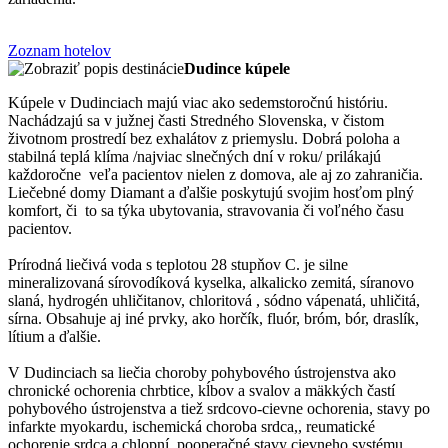
Zoznam hotelov
Dudince kúpele
Kúpele v Dudinciach majú viac ako sedemstoročnú históriu.
Nachádzajú sa v južnej časti Stredného Slovenska, v čistom
životnom prostredí bez exhalátov z priemyslu. Dobrá poloha a
stabilná teplá klíma /najviac slnečných dní v roku/ prilákajú
každoročne veľa pacientov nielen z domova, ale aj zo zahraničia.
Liečebné domy Diamant a ďalšie poskytujú svojim hosťom plný
komfort, či to sa týka ubytovania, stravovania či voľného času
pacientov.
Prírodná liečivá voda s teplotou 28 stupňov C. je silne
mineralizovaná sírovodíková kyselka, alkalicko zemitá, síranovo
slaná, hydrogén uhličitanov, chloritová , sódno vápenatá, uhličitá,
sírna. Obsahuje aj iné prvky, ako horčík, fluór, bróm, bór, draslík,
lítium a ďalšie.
V Dudinciach sa liečia choroby pohybového ústrojenstva ako
chronické ochorenia chrbtice, kĺbov a svalov a mäkkých častí
pohybového ústrojenstva a tiež srdcovo-cievne ochorenia, stavy po
infarkte myokardu, ischemická choroba srdca,, reumatické
ochorenie srdca a chlopní. pooperačné stavy cievneho systému..