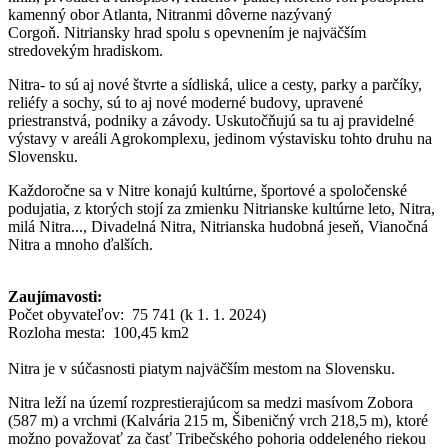
kamenný obor Atlanta, Nitranmi dôverne nazývaný
Corgoň. Nitriansky hrad spolu s opevnením je najväčším
stredovekým hradiskom.
Nitra- to sú aj nové štvrte a sídliská, ulice a cesty, parky a parčíky,
reliéfy a sochy, sú to aj nové moderné budovy, upravené
priestranstvá, podniky a závody. Uskutočňujú sa tu aj pravidelné
výstavy v areáli Agrokomplexu, jedinom výstavisku tohto druhu na
Slovensku.
Každoročne sa v Nitre konajú kultúrne, športové a spoločenské
podujatia, z ktorých stojí za zmienku Nitrianske kultúrne leto, Nitra,
milá Nitra..., Divadelná Nitra, Nitrianska hudobná jeseň, Vianočná
Nitra a mnoho ďalších.
Zaujímavosti:
Počet obyvateľov: 75 741 (k 1. 1. 2024)
Rozloha mesta: 100,45 km2
Nitra je v súčasnosti piatym najväčším mestom na Slovensku.
Nitra leží na území rozprestierajúcom sa medzi masívom Zobora
(587 m) a vrchmi (Kalvária 215 m, Šibeničný vrch 218,5 m), ktoré
možno považovať za časť Tribečského pohoria oddeleného riekou