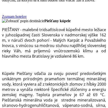
oddychu, za ktorým sa k nám budete radi vracať zas a znova.
Zoznam hotelov
Piešťany kúpele
PIEŠŤANY - malebné tridsaťtisícové kúpeľné mesto ležiace
v juhozápadnej časti Slovenska v nadmorskej výške 162
m, v náručí dvoch pohorí - Malých Karpát a Považského
Inovca, s vinúcou sa modrou stuhou najdlhšej slovenskej
rieky Váh, má príjemnú vnútrozemskú klímu a od
hlavného mesta Bratislavy je vzdialené 86 km.
Kúpele Piešťany vďačia za svoju povesť predovšetkým
unikátnym prírodným prameňom termálnej minerálnej
vody, ktorá vyviera až z tektonických zlomov z hĺbky 2000
metrov a vynáša niektoré špecifické zlúčeniny a energiu
zemskej magmy. Teplota prameňov je 67 až 69 °C.
Piešťanská minerálna voda je stredne mineralizovaná,
síranovo-hydrogenuhličitanová, vápenato-sodná, sírna,