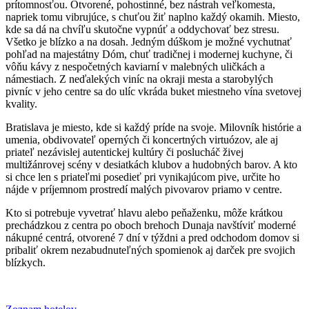
prítomnosťou. Otvorené, pohostinné, bez nástrah veľkomesta,
napriek tomu vibrujúce, s chuťou žiť naplno každý okamih. Miesto,
kde sa dá na chvíľu skutočne vypnúť a oddychovať bez stresu.
Všetko je blízko a na dosah. Jedným dúškom je možné vychutnať
pohľad na majestátny Dóm, chuť tradičnej i modernej kuchyne, či
vôňu kávy z nespočetných kaviarní v malebných uličkách a
námestiach. Z neďalekých viníc na okraji mesta a starobylých
pivníc v jeho centre sa do ulíc vkráda buket miestneho vína svetovej
kvality.
Bratislava je miesto, kde si každý príde na svoje. Milovník histórie a
umenia, obdivovateľ operných či koncertných virtuózov, ale aj
priateľ nezávislej autentickej kultúry či poslucháč živej
multižánrovej scény v desiatkách klubov a hudobných barov. A kto
si chce len s priateľmi posedieť pri vynikajúcom pive, určite ho
nájde v príjemnom prostredí malých pivovarov priamo v centre.
Kto si potrebuje vyvetrať hlavu alebo peňaženku, môže krátkou
prechádzkou z centra po oboch brehoch Dunaja navštíviť moderné
nákupné centrá, otvorené 7 dní v týždni a pred odchodom domov si
pribaliť okrem nezabudnuteľných spomienok aj darček pre svojich
blízkych.