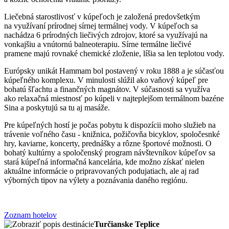
Liečebná starostlivosť v kúpeľoch je založená predovšetkým
na využívaní prírodnej sírnej termálnej vody. V kúpeľoch sa
nachádza 6 prírodných liečivých zdrojov, ktoré sa využívajú na
vonkajšiu a vnútornú balneoterapiu. Sírne termálne liečivé
pramene majú rovnaké chemické zloženie, líšia sa len teplotou vody.
Európsky unikát Hammam bol postavený v roku 1888 a je súčasťou
kúpeľného komplexu. V minulosti slúžil ako vaňový kúpeľ pre
bohatú šľachtu a finančných magnátov. V súčasnosti sa využíva
ako relaxačná miestnosť po kúpeli v najteplejšom termálnom bazéne
Sina a poskytujú sa tu aj masáže.
Pre kúpeľných hostí je počas pobytu k dispozícii moho služieb na
trávenie voľného času - knižnica, požičovňa bicyklov, spoločesnké
hry, kaviarne, koncerty, prednášky a rôzne športové možnosti. O
bohatý kultúrny a spoločenský program návštevníkov kúpeľov sa
stará kúpeľná informačná kancelária, kde možno získať nielen
aktuálne informácie o pripravovaných podujatiach, ale aj rad
výborných tipov na výlety a poznávania daného regiónu.
Zoznam hotelov
Turčianske Teplice