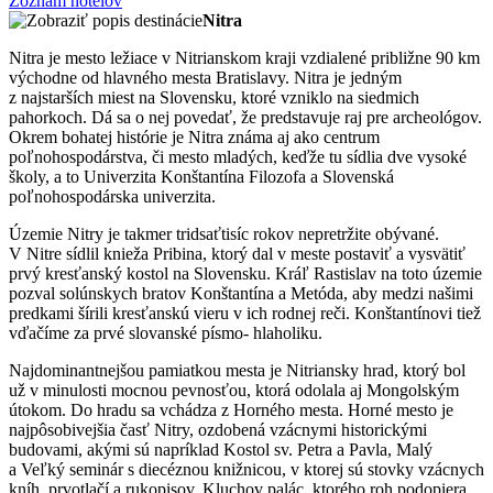
Zoznam hotelov
Nitra
Nitra je mesto ležiace v Nitrianskom kraji vzdialené približne 90 km
východne od hlavného mesta Bratislavy. Nitra je jedným
z najstarších miest na Slovensku, ktoré vzniklo na siedmich
pahorkoch. Dá sa o nej povedať, že predstavuje raj pre archeológov.
Okrem bohatej histórie je Nitra známa aj ako centrum
poľnohospodárstva, či mesto mladých, keďže tu sídlia dve vysoké
školy, a to Univerzita Konštantína Filozofa a Slovenská
poľnohospodárska univerzita.
Územie Nitry je takmer tridsaťtisíc rokov nepretržite obývané.
V Nitre sídlil knieža Pribina, ktorý dal v meste postaviť a vysvätiť
prvý kresťanský kostol na Slovensku. Kráľ Rastislav na toto územie
pozval solúnskych bratov Konštantína a Metóda, aby medzi našimi
predkami šírili kresťanskú vieru v ich rodnej reči. Konštantínovi tiež
vďačíme za prvé slovanské písmo- hlaholiku.
Najdominantnejšou pamiatkou mesta je Nitriansky hrad, ktorý bol
už v minulosti mocnou pevnosťou, ktorá odolala aj Mongolským
útokom. Do hradu sa vchádza z Horného mesta. Horné mesto je
najpôsobivejšia časť Nitry, ozdobená vzácnymi historickými
budovami, akými sú napríklad Kostol sv. Petra a Pavla, Malý
a Veľký seminár s diecéznou knižnicou, v ktorej sú stovky vzácnych
kníh, prvotlačí a rukopisov, Kluchov palác, ktorého roh podopiera