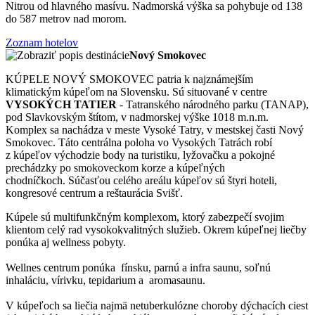
Nitrou od hlavného masívu. Nadmorská výška sa pohybuje od 138
do 587 metrov nad morom.
Zoznam hotelov
Nový Smokovec
KÚPELE NOVÝ SMOKOVEC patria k najznámejším
klimatickým kúpeľom na Slovensku. Sú situované v centre
VYSOKÝCH TATIER
- Tatranského národného parku (TANAP),
pod Slavkovským štítom, v nadmorskej výške 1018 m.n.m.
Komplex sa nachádza v meste Vysoké Tatry, v mestskej časti Nový
Smokovec. Táto centrálna poloha vo Vysokých Tatrách robí
z kúpeľov východzie body na turistiku, lyžovačku a pokojné
prechádzky po smokoveckom korze a kúpeľných
chodníčkoch. Súčasťou celého areálu kúpeľov sú štyri hoteli,
kongresové centrum a reštaurácia Svišť.
Kúpele sú multifunkčným komplexom, ktorý zabezpečí svojim
klientom celý rad vysokokvalitných služieb. Okrem kúpeľnej liečby
ponúka aj wellness pobyty.
Wellnes centrum ponúka fínsku, parnú a infra saunu, soľnú
inhaláciu, vírivku, tepidarium a aromasaunu.
V kúpeľoch sa liečia najmä netuberkulózne choroby dýchacích ciest