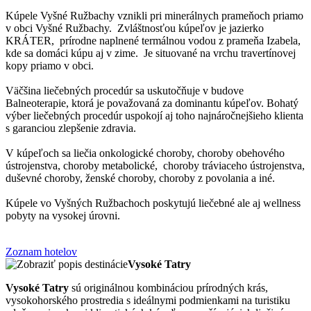
Kúpele Vyšné Ružbachy vznikli pri minerálnych prameňoch priamo
v obci Vyšné Ružbachy. Zvláštnosťou kúpeľov je jazierko
KRÁTER, prírodne naplnené termálnou vodou z prameňa Izabela,
kde sa domáci kúpu aj v zime. Je situované na vrchu travertínovej
kopy priamo v obci.
Väčšina liečebných procedúr sa uskutočňuje v budove
Balneoterapie, ktorá je považovaná za dominantu kúpeľov. Bohatý
výber liečebných procedúr uspokojí aj toho najnáročnejšieho klienta
s garanciou zlepšenie zdravia.
V kúpeľoch sa liečia onkologické choroby, choroby obehového
ústrojenstva, choroby metabolické, choroby tráviaceho ústrojenstva,
duševné choroby, ženské choroby, choroby z povolania a iné.
Kúpele vo Vyšných Ružbachoch poskytujú liečebné ale aj wellness
pobyty na vysokej úrovni.
Zoznam hotelov
Vysoké Tatry
Vysoké Tatry
sú originálnou kombináciou prírodných krás,
vysokohorského prostredia s ideálnymi podmienkami na turistiku