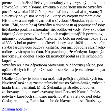
premenili na ložiská liečivej minerálnej vody s vysokým obsahom
sírovodíka. Prvá písomná zmienka o kúpeľnom mieste Smrdáky
pochádza z roku 1617. No pozornosť im venoval aj najznámejší
slovenský polyhistor Matej Bel, ktorý vo svojom známom diele
Historické a zemepisné znalosti o súvekom Uhorsku, vydanom v
roku 1740, spomína aj Smrdáky a dokonca tu aj popisuje spôsoby
liečebného použitia minerálnej sírovodíkovej vody. Prvý skutočne
kúpeľný dom postavil v Smrdákoch majiteľ tunajších pozemkov,
nitriansky podžupan Jozef Vietoris. To bolo na prelome rokov 1832
a1833. A bol to práve tento človek, ktorý sa zaslúžil aj o neskoršiu
stavbu fascinujúcej budovy kaštieľa. Ten mal pôvodne slúžiť jeho
rodine a vzácnym hosťom. No pravdou je, že všetkým kúpeľným
hosťom slúži dodnes a jeho klasicistický portál sa stal symbolom
kúpeľov.
Smrdáky ležia na Západnom Slovensku, v Záhorskej nížine, pod
úpätím Bielych Karpát. Okresné mesto Senica je vzdialené iba pár
kilometrov.
Okolie kúpeľov je bohaté na možnosti peších a cyklistických túr.
Navštíviť možno aj známe pútnické miesto Šaštín-Stráže, zrúcaninu
hradu Bran, pamätník M. R. Štefánika na Bradle, či dodnes
zachovaný a hojne navštevovaný hrad Červený Kameň. Počas
pobytu v kúpeľoch si možno naplánovať aj výlety do neďalekej
Českej republiky, Rakúska, alebo do hlavného mesta Bratislavy.
Zoznam hotelov