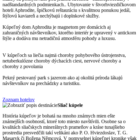
nadštandardných podmienkach.. Ubytovanie v štvorhviezdičkovom
hoteli Aphrodite, špičkovú reštauráciu s kvalitnou ponukou jedál,
štýlovú kaviareň a nechýbajú i doplnkové služby.
Kúpeľný dom Aphrodita je magnetom pre domácich aj
zahraničných návštevníkov, ktorého interiér je upravený v antickom
štýle a dodáva mu netradičnú atmosféru pohody a luxusu.
V kúpeľoch sa liečia najmä choroby pohybového ústrojenstva,
netuberkulózne choroby dýchacích ciest, nervové choroby a
choroby z povolania
Pekný pestovaný park s jazerom ako aj okolitá príroda lákajú
návštevníkov na prechádzky a turistiku.
Zoznam hotelov
Sliač kúpele
História kúpeľov je bohatá na mnoho známych mien ešte
známejších osobností, ktoré toto miesto navštívili. Osobne sa o
kvalitách sliačskych minerálnych prameňov a kráse tunajšieho
prostredia presvedčili takí velikáni ako P. O. Hviezdoslav, T. G.
Masaryk či Božena Němcová. V pomyselnej kúpeľnej kronike však