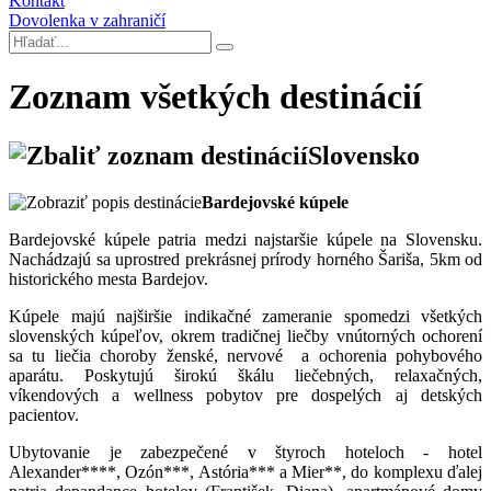
Kontakt
Dovolenka v zahraničí
Zoznam všetkých destinácií
Slovensko
Bardejovské kúpele
Bardejovské kúpele patria medzi najstaršie kúpele na Slovensku.
Nachádzajú sa uprostred prekrásnej prírody horného Šariša, 5km od
historického mesta Bardejov.
Kúpele majú najširšie indikačné zameranie spomedzi všetkých
slovenských kúpeľov, okrem tradičnej liečby vnútorných ochorení
sa tu liečia choroby ženské, nervové a ochorenia pohybového
aparátu. Poskytujú širokú škálu liečebných, relaxačných,
víkendových a wellness pobytov pre dospelých aj detských
pacientov.
Ubytovanie je zabezpečené v štyroch hoteloch - hotel
Alexander****, Ozón***, Astória*** a Mier**, do komplexu ďalej