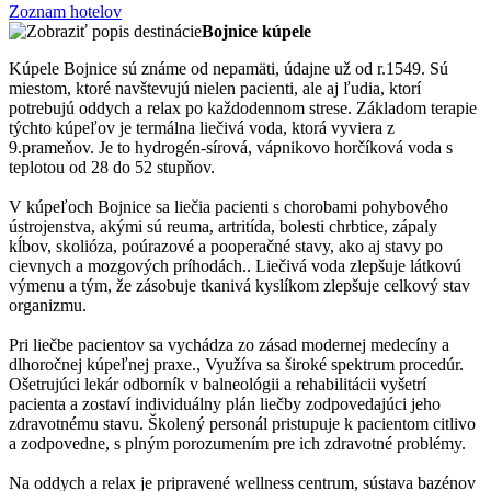
Zoznam hotelov
Bojnice kúpele
Kúpele Bojnice sú známe od nepamäti, údajne už od r.1549. Sú
miestom, ktoré navštevujú nielen pacienti, ale aj ľudia, ktorí
potrebujú oddych a relax po každodennom strese. Základom terapie
týchto kúpeľov je termálna liečivá voda, ktorá vyviera z
9.prameňov. Je to hydrogén-sírová, vápnikovo horčíková voda s
teplotou od 28 do 52 stupňov.
V kúpeľoch Bojnice sa liečia pacienti s chorobami pohybového
ústrojenstva, akými sú reuma, artritída, bolesti chrbtice, zápaly
kĺbov, skolióza, poúrazové a pooperačné stavy, ako aj stavy po
cievnych a mozgových príhodách.. Liečivá voda zlepšuje látkovú
výmenu a tým, že zásobuje tkanivá kyslíkom zlepšuje celkový stav
organizmu.
Pri liečbe pacientov sa vychádza zo zásad modernej medecíny a
dlhoročnej kúpeľnej praxe., Využíva sa široké spektrum procedúr.
Ošetrujúci lekár odborník v balneológii a rehabilitácii vyšetrí
pacienta a zostaví individuálny plán liečby zodpovedajúci jeho
zdravotnému stavu. Školený personál pristupuje k pacientom citlivo
a zodpovedne, s plným porozumením pre ich zdravotné problémy.
Na oddych a relax je pripravené wellness centrum, sústava bazénov