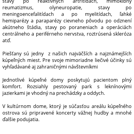
stavy po reaktívnych artritídach, mimokĺbny
reumatizmus, olyneuropatie, stavy po
meningoencefalitídach a po myelitídach, ľahké
hemiparézy a paraparézy cievneho pôvodu po odznení
akútneho štádia, stavy po poraneniach a operáciách
centrálneho a periférneho nervstva, roztrúsená skleróza
atď.
Piešťany sú jedny z našich najväčších a najznámejších
kúpeľných miest. Pre svoje mimoriadne liečivé účinky sú
vyhľadávané aj zahraničnými návštevníkmi
Jednotlivé kúpeľné domy poskytujú pacientom plný
komfort. Rozsiahly pestovaný park s leknínovými
jazierkami je vhodný na prechádzky a oddych.
V kultúrnom dome, ktorý je súčasťou areálu kúpeľného
ostrova sú pripravené koncerty vážnej hudby a mnohé
ďalšie podujatia.