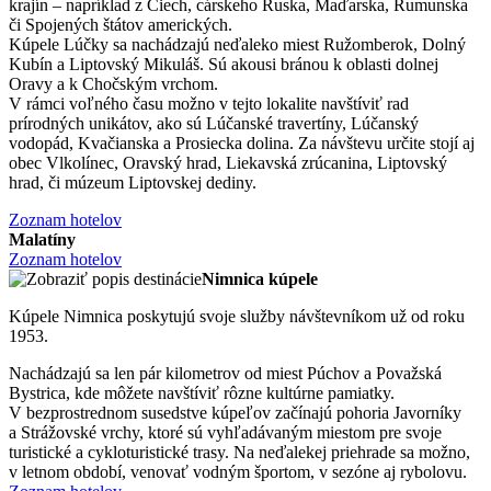
krajín – napríklad z Čiech, cárskeho Ruska, Maďarska, Rumunska
či Spojených štátov amerických.
Kúpele Lúčky sa nachádzajú neďaleko miest Ružomberok, Dolný
Kubín a Liptovský Mikuláš. Sú akousi bránou k oblasti dolnej
Oravy a k Chočským vrchom.
V rámci voľného času možno v tejto lokalite navštíviť rad
prírodných unikátov, ako sú Lúčanské travertíny, Lúčanský
vodopád, Kvačianska a Prosiecka dolina. Za návštevu určite stojí aj
obec Vlkolínec, Oravský hrad, Liekavská zrúcanina, Liptovský
hrad, či múzeum Liptovskej dediny.
Zoznam hotelov
Malatíny
Zoznam hotelov
Nimnica kúpele
Kúpele Nimnica poskytujú svoje služby návštevníkom už od roku
1953.
Nachádzajú sa len pár kilometrov od miest Púchov a Považská
Bystrica, kde môžete navštíviť rôzne kultúrne pamiatky.
V bezprostrednom susedstve kúpeľov začínajú pohoria Javorníky
a Strážovské vrchy, ktoré sú vyhľadávaným miestom pre svoje
turistické a cykloturistické trasy. Na neďalekej priehrade sa možno,
v letnom období, venovať vodným športom, v sezóne aj rybolovu.