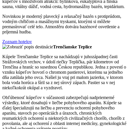
kúpeľov s množstvom atrakcií: bylinková, eukalyptová a fínska
sauna, vitálny dážď, vodná cesta, hydromasážny bazén, tepidárium.
Novinkou je moderný plavecký a relaxačný bazén s protiprúdom,
vodným chŕličom a masážnymi tryskami, ktorými si môžete
premasírovať celé telo. Atmosféru dotvára bazénové osvetlenie a
príjemná hudba.
Zoznam hotelov
Trenčianske Teplice
Kúpele Trenčianske Teplice sa nachádzajú v juhozápadnej časti
Strážovských vrchov, v údolí riečky Teplička, pár kilometrov od
Trenčína a hraníc so susednou Českou republikou. Jedna z povestí o
vzniku kúpeľov hovorí o chromom pastierovi, ktorému sa jedného
dňa zatúlala jeho ovca. Našiel ju vraj pri malom jazierku, v ktorom
bola voda horúca a šíril sa z nej sírový zápach. Pastier sa v nej
niekoľkokrát okúpal a vyzdravel.
Obľúbenosť kúpeľov v súčasnosti zabezpečujú nadpriemerné
výsledky, ktoré dosahujú v liečbe pohybového aparátu. Kúpele sa
ďalej špecializujú na liečbu a prevenciu ochorení pohybového
aparátu, stavoch po operáciách a úrazoch, chronických
reumatických ochorení u niektorých civilizačných chorôb, chorôb z
povolania, ale aj ochorení z oblasti internej medicíny, gynekologické
a kožné ochorenia vrátanie psoriázy.