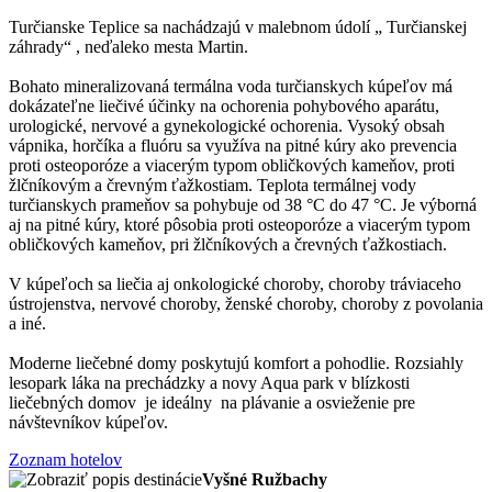
Turčianske Teplice sa nachádzajú v malebnom údolí „ Turčianskej
záhrady“ , neďaleko mesta Martin.
Bohato mineralizovaná termálna voda turčianskych kúpeľov má
dokázateľne liečivé účinky na ochorenia pohybového aparátu,
urologické, nervové a gynekologické ochorenia. Vysoký obsah
vápnika, horčíka a fluóru sa využíva na pitné kúry ako prevencia
proti osteoporóze a viacerým typom obličkových kameňov, proti
žlčníkovým a črevným ťažkostiam. Teplota termálnej vody
turčianskych prameňov sa pohybuje od 38 °C do 47 °C. Je výborná
aj na pitné kúry, ktoré pôsobia proti osteoporóze a viacerým typom
obličkových kameňov, pri žlčníkových a črevných ťažkostiach.
V kúpeľoch sa liečia aj onkologické choroby, choroby tráviaceho
ústrojenstva, nervové choroby, ženské choroby, choroby z povolania
a iné.
Moderne liečebné domy poskytujú komfort a pohodlie. Rozsiahly
lesopark láka na prechádzky a novy Aqua park v blízkosti
liečebných domov je ideálny na plávanie a osvieženie pre
návštevníkov kúpeľov.
Zoznam hotelov
Vyšné Ružbachy