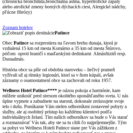
(chronická bronchitída,bronchiálna astma, hypertrofické zápaly
alebo atrofické zmeny horných dýchacích ciest, Alergické nádchy,
pľúcne fibrózy)
Zoznam hotelov
Patince
Obec
Patince
sa rozprestiera na ľavom brehu dunaja, ktorá je
vzdialená 15 km od mesta Komárno a 35 km od mesta Štúrovo,
pričom oproti hraničí s maďarskými dedinkami Almásfüzitő resp.
Dunaalmás.
História obce sa píše od obdobia staroveku – liečivý prameň
vyžívali už aj rímsky legionári, ktorí sa v ňom kúpali, avšak
záznamy o osamostatnení obce sa zachovali od roku 1957.
Wellness Hotel Patince****
je oázou pokoja a harmónie, kam
môžete uniknúť pred stresom okolitého uponáhľaného sveta. U nás
úplne vypnete a zabudnete na starosti, dokonale zrelaxujete svoje
telo i dušu. Ponúkame Vám nielen odborníkmi zostavené pobyty a
služby, ale aj osobitný prístup ku každému klientovi podľa
individuálnych želaní. Tím našich odborníkov sa bude o Vás starať
a rozmaznávať Vás tak, aby ste sa tu cítili čo najpríjemnejšie. Tým
sa pobyt vo Wellness Hoteli Patince stane pre Vás zážitkom z