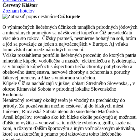
Červený Kláštor
Zoznam hotelov
Číž kúpele
O výnimočných liečebných účinkoch tunajších prírodných jódových
a minerálnych prameňov sa návštevníci kúpeľov Číž presviedčajú
viac ako sto rokov. Čížsky prameň, nesmierne bohatý na soli, bróm
a jód sa považuje za jeden z najvzácnejších v Európe. Aj vďaka
tomu získal rad medzinárodných ocenení.
Vďaka rozsiahlemu portfóliu liečebných procedúr, do ktorých patria
minerálne kúpele, vodoliečba a masáže, elektroliečba a fyzioterapia,
sa v tunajších kúpeľoch s úspechom liečia choroby pohybového a
obehového ústrojenstva, nervové choroby a ochorenia z poruchy
látkovej premeny a žliaz s vnútornou sekréciou.
Kúpele Číž sa nachádzajú v južnej oblasti Stredného Slovenska, , v
okrese Rimavská Sobota v prírodnej lokalite Slovenského
Rudohoria.
Nenáročný rovinatý okolitý terén je vhodný na prechádzky do
prírody. Za poznávaním možno cestovať aj do blízkych miest
Lučenec, Rimavská Sobota alebo do susedného Maďarska.
Areál kúpeľov, rovnako ako ich blízke okolie poskytujú aj možnosti
ďalšieho vyžitia – venovať sa tu môžete rybolovu, golfu, jazde na
koni, a rôznym ďalším športovým a iným voľnočasovým aktivitám,
ktoré sa uskutočňujú priamo pod taktovkou tohto liečebného
zariadenia.