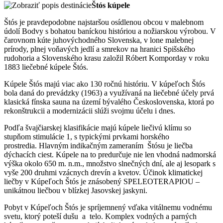
Štós kúpele
Štós je pravdepodobne najstaršou osídlenou obcou v malebnom
údolí Bodvy s bohatou baníckou históriou a nožiarskou výrobou. V
čarovnom kúte juhovýchodného Slovenska, v lone malebnej
prírody, plnej voňavých jedlí a smrekov na hranici Spišského
rudohoria a Slovenského krasu založil Róbert Komporday v roku
1883 liečebné kúpele Štós.
Kúpele Štós majú viac ako 130 ročnú históriu. V kúpeľoch Štós
bola daná do prevádzky (1963) a využívaná na liečebné účely prvá
klasická fínska sauna na území bývalého Československa, ktorá po
rekonštrukcii a modernizácii slúži svojmu účelu i dnes.
Podľa švajčiarskej klasifikácie majú kúpele liečivú klímu so
stupňom stimulácie 1, s typickými prvkami horského
prostredia. Hlavným indikačným zameraním Štósu je liečba
dýchacích ciest. Kúpele na to predurčuje nie len vhodná nadmorská
výška okolo 650 m. n.m., množstvo slnečných dní, ale aj lesopark s
vyše 200 druhmi vzácnych drevín a kvetov. Účinok klimatickej
liečby v Kúpeľoch Štós je znásobený SPELEOTERAPIOU –
unikátnou liečbou v blízkej Jasovskej jaskyni.
Pobyt v Kúpeľoch Štós je spríjemnený vďaka vitálnemu vodnému
svetu, ktorý poteší dušu a telo. Komplex vodných a parných