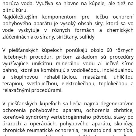
horúca voda. Využíva sa hlavne na kúpele, ale tiež na
pitnú kúru.
Najdôležitejším komponentom pre liečbu ochorení
pohybového aparátu je vysoký obsah síry, ktorá sa vo
vode vyskytuje v rôznych formách a chemických
zlúčeninách ako sírany, siričitany, sulfidy.
V piešťanských kúpeľoch ponúkajú okolo 60 rôznych
liečebných procedúr, pričom základom sú procedúry
využívajúce unikátnu minerálnu vodu a liečivé sírne
bahno, ktoré sa kombinujú s vodoliečbou, individuálnou
a skupinovou rehabilitáciou, masážami, uhličitou
terapiou, svetloliečbou, elektroliečbou, teploliečbou a
relaxačnými procedúrami.
V piešťanských kúpeľoch sa liečia najmä degeneratívne
ochorenia pohybového aparátu, ochorenia chrbtice,
koreňové syndrómy vertebrogénneho pôvodu, stavy po
úrazoch a operáciách, pohybového aparátu, skoliózy,
chronické reumatické ochorenia, reumatoidná artritída,