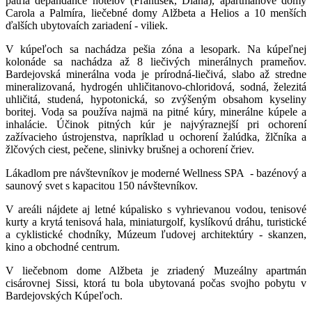
patria depandance hotelov (František, Diana), apartmánové domy
Carola a Palmíra, liečebné domy Alžbeta a Helios a 10 menších
ďalších ubytovaích zariadení - viliek.
V kúpeľoch sa nachádza pešia zóna a lesopark. Na kúpeľnej
kolonáde sa nachádza až 8 liečivých minerálnych prameňov.
Bardejovská minerálna voda je prírodná-liečivá, slabo až stredne
mineralizovaná, hydrogén uhličitanovo-chloridová, sodná, železitá
uhličitá, studená, hypotonická, so zvýšeným obsahom kyseliny
boritej. Voda sa používa najmä na pitné kúry, minerálne kúpele a
inhalácie. Účinok pitných kúr je najvýraznejší pri ochorení
zažívacieho ústrojenstva, napríklad u ochorení žalúdka, žlčníka a
žlčových ciest, pečene, slinivky brušnej a ochorení čriev.
Lákadlom pre návštevníkov je moderné Wellness SPA - bazénový a
saunový svet s kapacitou 150 návštevníkov.
V areáli nájdete aj letné kúpalisko s vyhrievanou vodou, tenisové
kurty a krytá tenisová hala, miniaturgolf, kyslíkovú dráhu, turistické
a cyklistické chodníky, Múzeum ľudovej architektúry - skanzen,
kino a obchodné centrum.
V liečebnom dome Alžbeta je zriadený Muzeálny apartmán
cisárovnej Sissi, ktorá tu bola ubytovaná počas svojho pobytu v
Bardejovských Kúpeľoch.