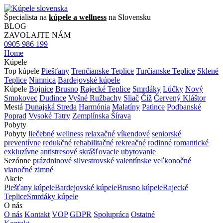
Špecialista na
kúpele a wellness
na Slovensku
BLOG
ZAVOLAJTE NÁM
0905 986 199
Home
Kúpele
Top kúpele
Piešťany
Trenčianske Teplice
Turčianske Teplice
Sklené
Teplice
Nimnica
Bardejovské kúpele
Kúpele
Bojnice
Brusno
Rajecké Teplice
Smrdáky
Lúčky
Nový
Smokovec
Dudince
Vyšné Ružbachy
Sliač
Číž
Červený Kláštor
Mestá
Dunajská Streda
Harmónia
Malatíny
Patince
Podbanské
Poprad
Vysoké Tatry
Zemplínska Šírava
Pobyty
Pobyty
liečebné
wellness
relaxačné
víkendové
seniorské
preventívne
redukčné
rehabilitačné
rekreačné
rodinné
romantické
exkluzívne
antistresové
skrášľovacie
ubytovanie
Sezónne
prázdninové
silvestrovské
valentínske
veľkonočné
vianočné
zimné
Akcie
Piešťany kúpele
Bardejovské kúpele
Brusno kúpele
Rajecké
Teplice
Smrdáky kúpele
O nás
O nás
Kontakt
VOP
GDPR
Spolupráca
Ostatné