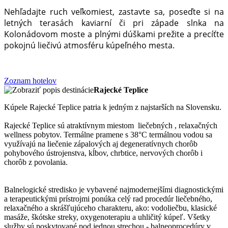
Nehľadajte ruch veľkomiest, zastavte sa, poseďte si na
letných terasách kaviarní či pri západe slnka na
Kolonádovom moste a plnými dúškami prežite a precíťte
pokojnú liečivú atmosféru kúpeľného mesta.
Zoznam hotelov
Rajecké Teplice
Kúpele Rajecké Teplice patria k jedným z najstarších na Slovensku.
Rajecké Teplice sú atraktívnym miestom liečebných , relaxačných
wellness pobytov. Termálne pramene s 38°C termálnou vodou sa
využívajú na liečenie zápalových aj degeneratívnych chorôb
pohybového ústrojenstva, kĺbov, chrbtice, nervových chorôb i
chorôb z povolania.
Balnelogické stredisko je vybavené najmodernejšími diagnostickými
a terapeutickými prístrojmi ponúka celý rad procedúr liečebného,
relaxačného a skrášľujúceho charakteru, ako: vodoliečbu, klasické
masáže, škótske streky, oxygenoterapiu a uhličitý kúpeľ. Všetky
služby sú poskytované pod jednou strechou - balneoprocedúry v