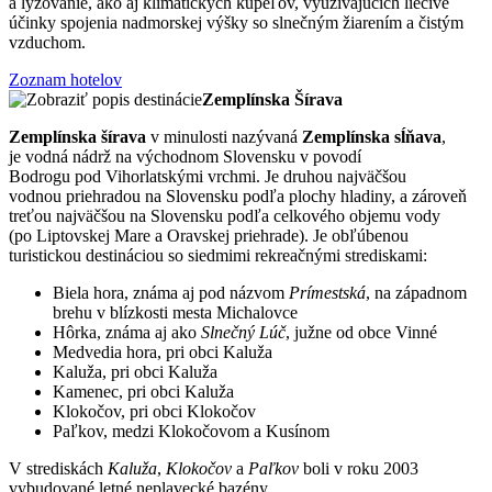
a lyžovanie, ako aj klimatických kúpeľov, využívajúcich liečivé
účinky spojenia nadmorskej výšky so slnečným žiarením a čistým
vzduchom.
Zoznam hotelov
Zemplínska Šírava
Zemplínska šírava
v minulosti nazývaná
Zemplínska sĺňava
,
je vodná nádrž na východnom Slovensku v povodí
Bodrogu pod Vihorlatskými vrchmi. Je druhou najväčšou
vodnou priehradou na Slovensku podľa plochy hladiny, a zároveň
treťou najväčšou na Slovensku podľa celkového objemu vody
(po Liptovskej Mare a Oravskej priehrade). Je obľúbenou
turistickou destináciou so siedmimi rekreačnými strediskami:
Biela hora, známa aj pod názvom
Prímestská
, na západnom
brehu v blízkosti mesta Michalovce
Hôrka, známa aj ako
Slnečný Lúč
, južne od obce Vinné
Medvedia hora, pri obci Kaluža
Kaluža, pri obci Kaluža
Kamenec, pri obci Kaluža
Klokočov, pri obci Klokočov
Paľkov, medzi Klokočovom a Kusínom
V strediskách
Kaluža
,
Klokočov
a
Paľkov
boli v roku 2003
vybudované letné neplavecké bazény.