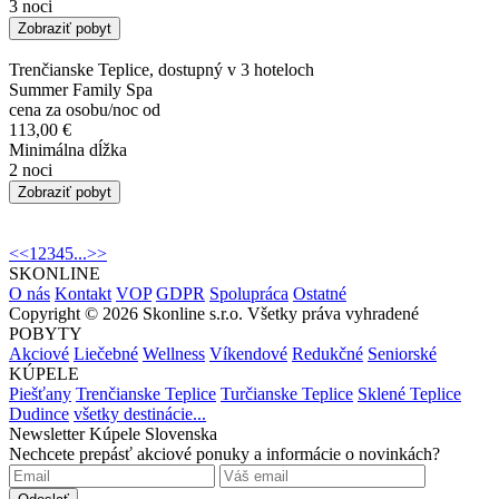
3 noci
Zobraziť pobyt
Trenčianske Teplice, dostupný v 3 hoteloch
Summer Family Spa
cena za osobu/noc od
113,00 €
Minimálna dĺžka
2 noci
Zobraziť pobyt
<<
1
2
3
4
5
...
>>
SKONLINE
O nás
Kontakt
VOP
GDPR
Spolupráca
Ostatné
Copyright © 2026 Skonline s.r.o. Všetky práva vyhradené
POBYTY
Akciové
Liečebné
Wellness
Víkendové
Redukčné
Seniorské
KÚPELE
Piešťany
Trenčianske Teplice
Turčianske Teplice
Sklené Teplice
Dudince
všetky destinácie...
Newsletter Kúpele Slovenska
Nechcete prepásť akciové ponuky a informácie o novinkách?