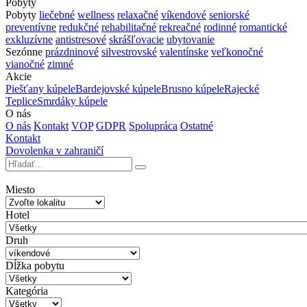
Pobyty
Pobyty
liečebné
wellness
relaxačné
víkendové
seniorské
preventívne
redukčné
rehabilitačné
rekreačné
rodinné
romantické
exkluzívne
antistresové
skrášľovacie
ubytovanie
Sezónne
prázdninové
silvestrovské
valentínske
veľkonočné
vianočné
zimné
Akcie
Piešťany kúpele
Bardejovské kúpele
Brusno kúpele
Rajecké
Teplice
Smrdáky kúpele
O nás
O nás
Kontakt
VOP
GDPR
Spolupráca
Ostatné
Kontakt
Dovolenka v zahraničí
Miesto
Hotel
Druh
Dĺžka pobytu
Kategória