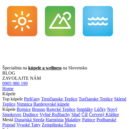
Špecialista na
kúpele a wellness
na Slovensku
BLOG
ZAVOLAJTE NÁM
0905 986 199
Home
Kúpele
Top kúpele
Piešťany
Trenčianske Teplice
Turčianske Teplice
Sklené
Teplice
Nimnica
Bardejovské kúpele
Kúpele
Bojnice
Brusno
Rajecké Teplice
Smrdáky
Lúčky
Nový
Smokovec
Dudince
Vyšné Ružbachy
Sliač
Číž
Červený Kláštor
Mestá
Dunajská Streda
Harmónia
Malatíny
Patince
Podbanské
Poprad
Vysoké Tatry
Zemplínska Šírava