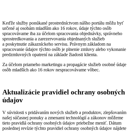
Keďže služby ponúkané prostredníctvom nášho portálu môžu byť
určené aj osobám mladším ako 16 rokov, údaje týchto osôb
spracovávame iba za účelom spracovania objednávky, správneho
sprostredkovania a zarezervovania objednaných služieb
a poskytnutie zákazníckeho servisu. Právnym základom na
spracovanie údajov týchto osôb je plnenie zmluvy alebo vykonanie
predzmluvných opatrení na základe žiadosti klienta.
Za účelom priameho marketingu a propagácie služieb osobné údaje
osôb mladších ako 16 rokov nespracovávame vôbec.
Aktualizácie pravidiel ochrany osobných
údajov
V súvislosti s pridávaním nových služieb a produktov, zlepšovaním
našej súčasnej ponuky a zmenami technológií a zákonov môžeme
tieto pravidlá ochrany osobných údajov priebežne meniť. Dátum
poslednej revízie týchto pravidiel ochrany osobných údajov nájdete