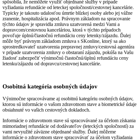
spôsobila, že nemôžete využiť objednané služby v prípade
vyžiadania refundácie od leteckej spoločnosti/cestovnej kancelárie.
Typicky je takouto udalosťou úmrtie blízkej osoby alebo jej vážne
zranenie, hospitalizácia apod. Právnym základom na spracovanie
týchto údajov je spravidla zmluva uzatvorená medzi Vami a
dopravcom/cestovnou kanceláriou, ktorá v týchto prípadoch
povoľuje úplnú/čiastočnú refundáciu ceny letenky/zájazdu. Ďalej
môže byť právnym základom zmluva s SKonline, ktorý sa ako
sprostredkovateľ uzatvorenia prepravnej zmluvy/cestovná agentúra
v prípade uzatvorenia zmluvy o obstaraní zájazdu, pokúša na Vašu
žiadosť zabezpečiť výnimočnú čiastočnú/úplnú refundáciu ceny
letenku/zájazdu od dopravcu/cestovnej kancelárie.
Osobitná kategória osobných údajov
Výnimočne spracovávame aj osobitnú kategóriu osobných údajov,
ktorou sú informácie o vašom zdravotnom stave a biometrické údaje
obsiahnuté vo vašich cestovných dokladoch.
Informácie o zdravotnom stave sú spracovávané za účelom získania
mimoriadnej refundácie od dodávateľov (leteckých spoločností) za
vami nevyužité záväzne objednané služby. Ďalej môžeme
informácie o zdravotnom stave spracovávať za účelom vyžiadania