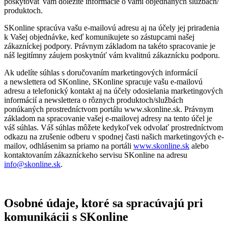
poskytovať vám dôležité informácie o vami objednaných službách/
produktoch.
SKonline spracúva vašu e-mailovú adresu aj na účely jej priradenia
k Vašej objednávke, keď komunikujete so zástupcami našej
zákazníckej podpory. Právnym základom na takéto spracovanie je
náš legitímny záujem poskytnúť vám kvalitnú zákaznícku podporu.
Ak udelíte súhlas s doručovaním marketingových informácií
a newslettera od SKonline, SKonline spracuje vašu e-mailovú
adresu a telefonický kontakt aj na účely odosielania marketingových
informácií a newslettera o rôznych produktoch/službách
ponúkaných prostredníctvom portálu www.skonline.sk. Právnym
základom na spracovanie vašej e-mailovej adresy na tento účel je
váš súhlas. Váš súhlas môžete kedykoľvek odvolať prostredníctvom
odkazu na zrušenie odberu v spodnej časti našich marketingových e-
mailov, odhlásenim sa priamo na portáli
www.skonline.sk
alebo
kontaktovaním zákazníckeho servisu SKonline na adresu
info@skonline.sk
.
Osobné údaje, ktoré sa spracúvajú pri
komunikácii s SKonline