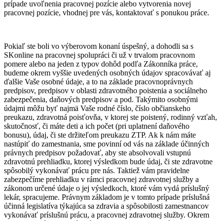
prípade uvoľnenia pracovnej pozície alebo vytvorenia novej
pracovnej pozície, vhodnej pre vás, kontaktovať s ponukou práce.
Pokiaľ ste boli vo výberovom konaní úspešný, a dohodli sa s
SKonline na pracovnej spolupráci či už v trvalom pracovnom
pomere alebo na jeden z typov dohôd podľa Zákonníka práce,
budeme okrem vyššie uvedených osobných údajov spracovávať aj
ďalšie Vaše osobné údaje, a to na základe pracovnoprávnych
predpisov, predpisov v oblasti zdravotného poistenia a sociálneho
zabezpečenia, daňových predpisov a pod. Takýmito osobnými
údajmi môžu byť najmä Vaše rodné číslo, číslo občianskeho
preukazu, zdravotná poisťovňa, v ktorej ste poistený, rodinný vzťah,
skutočnosť, či máte deti a ich počet (pri uplatnení daňového
bonusu), údaj, či ste držiteľom preukazu ZTP. Ak k nám máte
nastúpiť do zamestnania, sme povinní od vás na základe účinných
právnych predpisov požadovať, aby ste absolvovali vstupnú
zdravotnú prehliadku, ktorej výsledkom bude údaj, či ste zdravotne
spôsobilý vykonávať prácu pre nás. Taktiež vám pravidelne
zabezpečíme prehliadku v rámci pracovnej zdravotnej služby a
zákonom určené údaje o jej výsledkoch, ktoré vám vydá príslušný
lekár, spracujeme. Právnym základom je v tomto prípade príslušná
účinná legislatíva týkajúca sa zdravia a spôsobilosti zamestnancov
vykonávať príslušnú prácu, a pracovnej zdravotnej služby. Okrem