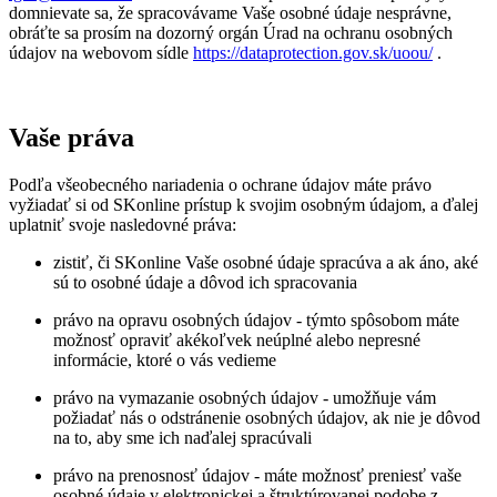
domnievate sa, že spracovávame Vaše osobné údaje nesprávne,
obráťte sa prosím na dozorný orgán Úrad na ochranu osobných
údajov na webovom sídle
https://dataprotection.gov.sk/uoou/
.
Vaše práva
Podľa všeobecného nariadenia o ochrane údajov máte právo
vyžiadať si od SKonline prístup k svojim osobným údajom, a ďalej
uplatniť svoje nasledovné práva:
zistiť, či SKonline Vaše osobné údaje spracúva a ak áno, aké
sú to osobné údaje a dôvod ich spracovania
právo na opravu osobných údajov - týmto spôsobom máte
možnosť opraviť akékoľvek neúplné alebo nepresné
informácie, ktoré o vás vedieme
právo na vymazanie osobných údajov - umožňuje vám
požiadať nás o odstránenie osobných údajov, ak nie je dôvod
na to, aby sme ich naďalej spracúvali
právo na prenosnosť údajov - máte možnosť preniesť vaše
osobné údaje v elektronickej a štruktúrovanej podobe z