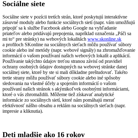
Sociálne siete
Sociálne siete v pozícii tretích strán, ktoré poskytujú interaktívne
zásuvné moduly alebo funkcie sociálnych sietí (napr. vám umožňujú
pripojiť sa k službe Facebook alebo Google na vyhľadanie
priateľov alebo pridávajú prepojenia, napríklad označenia „Páči sa
mi to“ pre stránky) na webových lokalitách
www.skonline.sk
a profiloch SKonline na sociálnych sieťach môžu používať súbory
cookie alebo iné metódy (napr. webové signály) na zhromažďovanie
informácií o vašom používaní našich webových lokalít a aplikácií.
Používanie takýchto údajov treťou stranou závisí od pravidiel
ochrany osobných údajov dostupných na webovej stránke danej
sociálnej siete, ktoré by ste si mali dôkladne preštudovať. Takéto
tretie strany môžu používať súbory cookie alebo iné spôsoby
sledovania na vlastné účely a spojením informácií o vašom
používaní našich stránok s akýmikoľvek osobnými informáciami,
ktoré o vás zhromaždili. Môžeme tiež získavať analytické
informácie zo sociálnych sietí, ktoré nám pomáhajú merať
efektívnosť nášho obsahu a reklám na sociálnych sieťach (napr.
impresie a kliknutia).
Deti mladšie ako 16 rokov