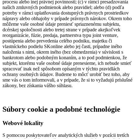
procesu alebo inej právnej povinnosti; (c) v rámci presadzovania
našich zmluvných podmienok alebo pravidiel; alebo (d) podľa
potreby v rámci uplatňovania dostupných právnych prostriedkov
nápravy alebo obhajoby v prípade právnych nárokov. Okrem toho
môžeme vaše osobné údaje preniesť spriaznenému subjektu,
dcérskej spoločnosti alebo tretej strane v prípade akejkoľvek
reorganizácie, fúzie, predaja, partnerstva typu joint venture,
postúpenia alebo prevedenia celého podniku, majetku či
vlastníckeho podielu SKonline alebo jej časti, prípadne iného
naloženia s nimi, okrem iného (bez obmedzenia) v súvislosti s
bankrotom alebo podobným konaním, a to pod podmienkou, že
subjekt, ktorému vaše osobné údaje prenesieme, ich nebude smieť
spracovať inak než spôsobom opísaným v týchto pravidlách
ochrany osobných údajov. Budeme to môcť urobiť bez toho, aby
sme vás o tom informovali, a v prípade, že si to vyžadujú príslušné
zákony, bez získania vášho súhlasu.
Súbory cookie a podobné technológie
Webové lokality
S pomocou poskytovateľov analytických služieb v pozícii tretích