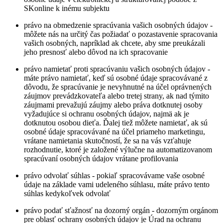
SKonline k inému subjektu
právo na obmedzenie spracúvania vašich osobných údajov -
môžete nás na určitý čas požiadať o pozastavenie spracovania
vašich osobných, napríklad ak chcete, aby sme preukázali
jeho presnosť alebo dôvod na ich spracovanie
právo namietať proti spracúvaniu vašich osobných údajov -
máte právo namietať, keď sú osobné údaje spracovávané z
dôvodu, že spracúvanie je nevyhnutné na účel oprávnených
záujmov prevádzkovateľa alebo tretej strany, ak nad týmito
záujmami prevažujú záujmy alebo práva dotknutej osoby
vyžadujúce si ochranu osobných údajov, najmä ak je
dotknutou osobou dieťa. Ďalej tiež môžete namietať, ak sú
osobné údaje spracovávané na účel priameho marketingu,
vrátane namietania skutočností, že sa na vás vzťahuje
rozhodnutie, ktoré je založené výlučne na automatizovanom
spracúvaní osobných údajov vrátane profilovania
právo odvolať súhlas - pokiaľ spracovávame vaše osobné
údaje na základe vami udeleného súhlasu, máte právo tento
súhlas kedykoľvek odvolať
právo podať sťažnosť na dozorný orgán - dozorným orgánom
pre oblasť ochrany osobných údajov je Úrad na ochranu