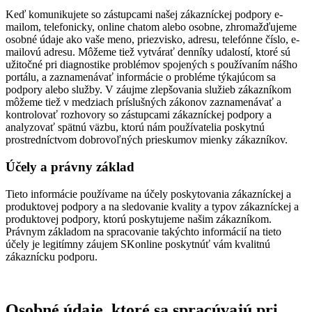
Keď komunikujete so zástupcami našej zákazníckej podpory e-
mailom, telefonicky, online chatom alebo osobne, zhromažďujeme
osobné údaje ako vaše meno, priezvisko, adresu, telefónne číslo, e-
mailovú adresu. Môžeme tiež vytvárať denníky udalostí, ktoré sú
užitočné pri diagnostike problémov spojených s používaním nášho
portálu, a zaznamenávať informácie o probléme týkajúcom sa
podpory alebo služby. V záujme zlepšovania služieb zákazníkom
môžeme tiež v medziach príslušných zákonov zaznamenávať a
kontrolovať rozhovory so zástupcami zákazníckej podpory a
analyzovať spätnú väzbu, ktorú nám používatelia poskytnú
prostredníctvom dobrovoľných prieskumov mienky zákazníkov.
Účely a právny základ
Tieto informácie používame na účely poskytovania zákazníckej a
produktovej podpory a na sledovanie kvality a typov zákazníckej a
produktovej podpory, ktorú poskytujeme našim zákazníkom.
Právnym základom na spracovanie takýchto informácií na tieto
účely je legitímny záujem SKonline poskytnúť vám kvalitnú
zákaznícku podporu.
Osobné údaje, ktoré sa spracúvajú pri