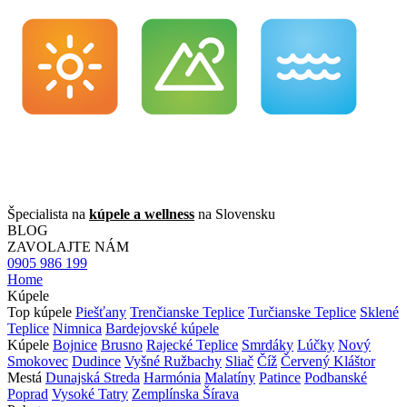
Špecialista na
kúpele a wellness
na Slovensku
BLOG
ZAVOLAJTE NÁM
0905 986 199
Home
Kúpele
Top kúpele
Piešťany
Trenčianske Teplice
Turčianske Teplice
Sklené
Teplice
Nimnica
Bardejovské kúpele
Kúpele
Bojnice
Brusno
Rajecké Teplice
Smrdáky
Lúčky
Nový
Smokovec
Dudince
Vyšné Ružbachy
Sliač
Číž
Červený Kláštor
Mestá
Dunajská Streda
Harmónia
Malatíny
Patince
Podbanské
Poprad
Vysoké Tatry
Zemplínska Šírava