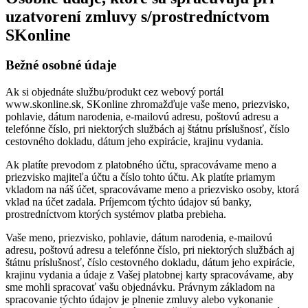
uzatvorení zmluvy s/prostredníctvom
SKonline
Bežné osobné údaje
Ak si objednáte službu/produkt cez webový portál
www.skonline.sk, SKonline zhromažďuje vaše meno, priezvisko,
pohlavie, dátum narodenia, e-mailovú adresu, poštovú adresu a
telefónne číslo, pri niektorých službách aj štátnu príslušnosť, číslo
cestovného dokladu, dátum jeho expirácie, krajinu vydania.
Ak platíte prevodom z platobného účtu, spracovávame meno a
priezvisko majiteľa účtu a číslo tohto účtu. Ak platíte priamym
vkladom na náš účet, spracovávame meno a priezvisko osoby, ktorá
vklad na účet zadala. Príjemcom týchto údajov sú banky,
prostredníctvom ktorých systémov platba prebieha.
Vaše meno, priezvisko, pohlavie, dátum narodenia, e-mailovú
adresu, poštovú adresu a telefónne číslo, pri niektorých službách aj
štátnu príslušnosť, číslo cestovného dokladu, dátum jeho expirácie,
krajinu vydania a údaje z Vašej platobnej karty spracovávame, aby
sme mohli spracovať vašu objednávku. Právnym základom na
spracovanie týchto údajov je plnenie zmluvy alebo vykonanie