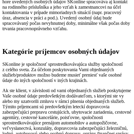
hore uvedených osobných údajov SKonline spracováva aj kontakt
na rodinného príslušníka a jeho vzťah k zamestnancovi na účel
kontaktovania v prípade mimoriadnych situácií (napr. pracovný
úraz, absencia v práci a pod.). Uvedený osobný údaj bude
spracovávaný počas nevyhnutnej doby, minimálne však počas doby
trvania pracovnoprávneho vzťahu.
Kategórie príjemcov osobných údajov
SKonline je spoločnosť sprostredkovávajúca služby spoločností
z celého sveta. Za účelom poskytovania Vami objednaných
služieb/produktov možno budeme musieť preniesť vaše osobné
údaje do iných spoločností v iných krajinách.
Ak ste klient, v závislosti od vami objednaných služieb poskytujeme
Vaše osobné údaje predovšetkým dodávateľom, s ktorými ste vy
alebo my uzatvorili zmluvu v rámci plnenia objednaných služieb.
Týmito príjemcami sú predovšetkým leteckí dopravcovia
zabezpečujúci prepravu cestujúcich, ubytovacie zariadenia, cestovné
agentúry, cestovné kancelárie, poisťovne, spoločnosti
sprostredkovávajúce prenájom automobilov a autopožičovne,
veľvyslanectvá, konzuláty, dopravcovia zabezpečujúci železničnú,
lodnú, autobusovú alebo osobnú dopravu, orgány finančnej správy.