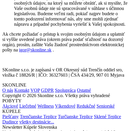
osobných údajov, na ktorý sa môžete obrátiť, ak si myslíte, že
Vaše osobnú údaje nie sú spracovávané v súhlase s účinnou
legislatívou. Budeme veľmi radi, pokiaľ najprv budete o
tomto podozrení informovať nás, aby sme mohli zjednať
nápravu a prípadné pochybenia vyriešiť k Vašej spokojnosti.
Ak chcete požiadať o prístup k svojim osobným údajom a uplatniť
si vyššie uvedené práva (okrem práva podať sťažnosť na dozorný
orgán), prosím, zašlite Vašu žiadosť prostredníctvom elektronickej
pošty na
igor
@skonline.sk
.
SKonline s.r.o. je zapísaná v OR Okresný súd Trenčín oddiel sro,
vložka č 18826/R | IČO: 36327603 | ČSA 434/29, 907 01 Myjava
SKONLINE
O nás
Kontakt
VOP
GDPR
Spolupráca
Ostatné
Copyright © 2026 Skonline s.r.o. Všetky práva vyhradené
POBYTY
Akciové
Liečebné
Wellness
Víkendové
Redukčné
Seniorské
KÚPELE
Piešťany
Trenčianske Teplice
Turčianske Teplice
Sklené Teplice
Dudince
všetky destinácie...
Newsletter Kúpele Slovenska