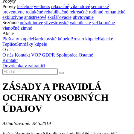
Pobyty
Pobyty
liečebné
wellness
relaxačné
víkendové
seniorské
preventívne
redukčné
rehabilitačné
rekreačné
rodinné
romantické
exkluzívne
antistresové
skrášľovacie
ubytovanie
Sezónne
prázdninové
silvestrovské
valentínske
veľkonočné
vianočné
zimné
Akcie
Piešťany kúpele
Bardejovské kúpele
Brusno kúpele
Rajecké
Teplice
Smrdáky kúpele
O nás
O nás
Kontakt
VOP
GDPR
Spolupráca
Ostatné
Kontakt
Dovolenka v zahraničí
ZÁSADY A PRAVIDLÁ
OCHRANY OSOBNÝCH
ÚDAJOV
Aktualizované: 28.5.2019
Vaše súkromie je pre SKonline veľmi dôležité. Tieto pravidlá