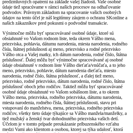
predzmluvných opatrení na základe vašej žiadosti. Vaše osobné
údaje tiež spracúvame v rámci našich procesov na odhaľovanie
podvodov. Právnym základom na spracovanie vašich osobných
údajov na tento účel je náš legitímny záujem o ochranu SKonline a
našich zákazníkov pred pokusmi o podvodné transakcie.
Výnimočne môžu byť spracovávané osobné údaje, ktoré sú
obsiahnuté vo Vašom rodnom liste, teda okrem Vášho mena,
priezviska, pohlavia, dátumu narodenia, miesta narodenia, rodného
čísla, štátnej príslušnosti aj meno, priezvisko a rodné priezvisko
Vášho otca a Vašej matky, ich dátum narodenia, rodné číslo, štátna
príslušnosť. Ďalej môžu byť výnimočne spracovávané aj osobné
údaje obsiahnuté v rodnom liste Vášho dieťaťa/vnúčaťa, a to jeho
meno, priezvisko, pohlavie, dátum narodenia dieťaťa, miesto
narodenia, rodné číslo, štátna príslušnosť, a ďalej tiež meno,
priezvisko, rodné priezvisko, dátum narodenia, rodné číslo, štátna
príslušnosť oboch jeho rodičov. Taktiež môžu byť spracovávané
osobné údaje obsiahnuté vo Vašom sobášnom liste, a to okrem
Vášho mena, priezviska, rodného priezviska, dátumu narodenia,
miesta narodenia, rodného čísla, štátnej príslušnosti, stavu pri
vstupovaní do manželstva, mena, priezviska, rodného priezviska
rodičov, všetky tieto údaje týkajúce sa Vášho manžela/manželky, a
tiež mužský a ženský tvar dohodnutého priezviska vašich detí.
Účelom je v tomto prípade preukázanie príbuzenského vzťahu
medzi Vami ako klientom a osobou, ktorej sa týka udalosť, ktorá