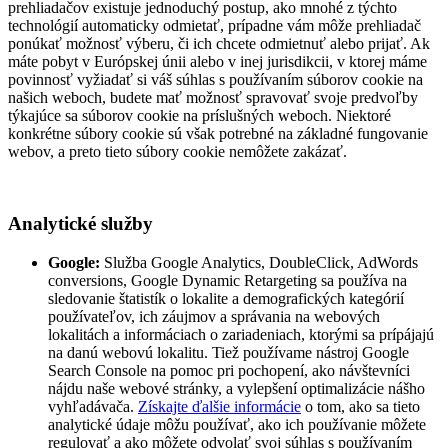
prehliadačov existuje jednoduchý postup, ako mnohé z týchto
technológií automaticky odmietať, prípadne vám môže prehliadač
ponúkať možnosť výberu, či ich chcete odmietnuť alebo prijať. Ak
máte pobyt v Európskej únii alebo v inej jurisdikcii, v ktorej máme
povinnosť vyžiadať si váš súhlas s používaním súborov cookie na
našich weboch, budete mať možnosť spravovať svoje predvoľby
týkajúce sa súborov cookie na príslušných weboch. Niektoré
konkrétne súbory cookie sú však potrebné na základné fungovanie
webov, a preto tieto súbory cookie nemôžete zakázať.
Analytické služby
Google:
Služba Google Analytics, DoubleClick, AdWords
conversions, Google Dynamic Retargeting sa používa na
sledovanie štatistík o lokalite a demografických kategórií
používateľov, ich záujmov a správania na webových
lokalitách a informáciach o zariadeniach, ktorými sa prípájajú
na danú webovú lokalitu. Tiež používame nástroj Google
Search Console na pomoc pri pochopení, ako návštevníci
nájdu naše webové stránky, a vylepšení optimalizácie nášho
vyhľadávača.
Získajte ďalšie informácie
o tom, ako sa tieto
analytické údaje môžu používať, ako ich používanie môžete
regulovať a ako môžete odvolať svoj súhlas s používaním