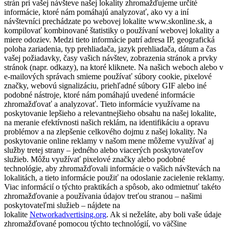
strán pri vašej návšteve našej lokality zhromažďujeme určité
informácie, ktoré nám pomáhajú analyzovať, ako vy a iní
návštevníci prechádzate po webovej lokalite www.skonline.sk, a
kompilovať kombinované štatistiky o používaní webovej lokality a
miere odoziev. Medzi tieto informácie patrí adresa IP, geografická
poloha zariadenia, typ prehliadača, jazyk prehliadača, dátum a čas
vašej požiadavky, časy vašich návštev, zobrazenia stránok a prvky
stránok (napr. odkazy), na ktoré kliknete. Na našich weboch alebo v
e-mailových správach smieme používať súbory cookie, pixelové
značky, webovú signalizáciu, priehľadné súbory GIF alebo iné
podobné nástroje, ktoré nám pomáhajú uvedené informácie
zhromažďovať a analyzovať. Tieto informácie využívame na
poskytovanie lepšieho a relevantnejšieho obsahu na našej lokalite,
na meranie efektívnosti našich reklám, na identifikáciu a opravu
problémov a na zlepšenie celkového dojmu z našej lokality. Na
poskytovanie online reklamy v našom mene môžeme využívať aj
služby tretej strany – jedného alebo viacerých poskytovateľov
služieb. Môžu využívať pixelové značky alebo podobné
technológie, aby zhromažďovali informácie o vašich návštevách na
lokalitách, a tieto informácie použiť na odoslanie zacielenie reklamy.
Viac informácií o týchto praktikách a spôsob, ako odmietnuť takéto
zhromažďovanie a používania údajov treťou stranou – našimi
poskytovateľmi služieb – nájdete na
lokalite
Networkadvertising.org
. Ak si neželáte, aby boli vaše údaje
zhromažďované pomocou týchto technológií, vo väčšine