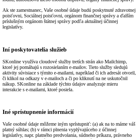
Ak ste zamestnanec, Vaše osobné údaje budú poskytnuté zdravotnej
poisťovni, Sociálnej poisťovni, orgánom finančnej správy a ďalším
príslušným orgánom štátnej správy podľa aktuálnej účinnej
legislatívy.
Iní poskytovatelia služieb
SKonline využíva cloudové služby tretích strán ako Mailchimp,
ktoré jej pomáhajú s rozosielaním e-mailov. Tieto služby sledujú
aktivity súvisiace s týmito e-mailami, napríklad či ich adresát otvoril,
či klikol na odkazy v e-mailoch a či po kliknutí na ne uskutočnil
nákup. SKonline na základe týchto údajov analyzuje mieru
interakcie s e-mailami, ktoré posiela.
Iné sprístupnenie informácií
Vaše osobné údaje môžeme iným sprístupniť: (a) ak na to máme váš
platný súhlas; (b) v rámci plnenia vyplývajúceho z účinnej
legislatívy, napr. platného predvolania, súdneho príkazu, právneho