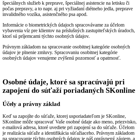
špeciálnych služieb k preprave, špeciálnej asistencie na letisku či
počas prepravy, a to napr. aj pri vyžiadaní diétneho jedla, preprave
invalidného vozíka, asistenčného psa apod.
Informácie o biometrických údajoch spracovávame za účelom
vybavenia víz pre klientov na príslušných zastupiteľských úradoch,
ktorí sú príjemcami týchto osobných údajov.
Právnym základom na spracovanie osobitnej kategórie osobných
údajov je plnenie zmluvy. Spracovaniu osobitnej kategórie
osobných údajov venujeme zvýšenú pozornosť a opatrnosť.
Osobné údaje, ktoré sa spracúvajú pri
zapojení do súťaží poriadaných SKonline
Účely a právny základ
Keď sa zapojíte do súťaže, ktorej usporiadateľom je SKonline,
SKonline môže spracovať Vaše osobné údaje ako meno, priezvisko,
e-mailová adresa, ktoré uvediete pri zapojení sa do súťaže. Účelom
je realizácia súťaže a identifikácia súťažiaceho. Právnym základom
na spracovanie týchto osobných údajov je náš oprávnený záujem, a