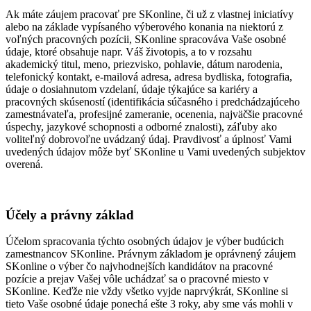
Ak máte záujem pracovať pre SKonline, či už z vlastnej iniciatívy
alebo na základe vypísaného výberového konania na niektorú z
voľných pracovných pozícii, SKonline spracováva Vaše osobné
údaje, ktoré obsahuje napr. Váš životopis, a to v rozsahu
akademický titul, meno, priezvisko, pohlavie, dátum narodenia,
telefonický kontakt, e-mailová adresa, adresa bydliska, fotografia,
údaje o dosiahnutom vzdelaní, údaje týkajúce sa kariéry a
pracovných skúseností (identifikácia súčasného i predchádzajúceho
zamestnávateľa, profesijné zameranie, ocenenia, najväčšie pracovné
úspechy, jazykové schopnosti a odborné znalosti), záľuby ako
voliteľný dobrovoľne uvádzaný údaj. Pravdivosť a úplnosť Vami
uvedených údajov môže byť SKonline u Vami uvedených subjektov
overená.
Účely a právny základ
Účelom spracovania týchto osobných údajov je výber budúcich
zamestnancov SKonline. Právnym základom je oprávnený záujem
SKonline o výber čo najvhodnejších kandidátov na pracovné
pozície a prejav Vašej vôle uchádzať sa o pracovné miesto v
SKonline. Keďže nie vždy všetko vyjde naprvýkrát, SKonline si
tieto Vaše osobné údaje ponechá ešte 3 roky, aby sme vás mohli v