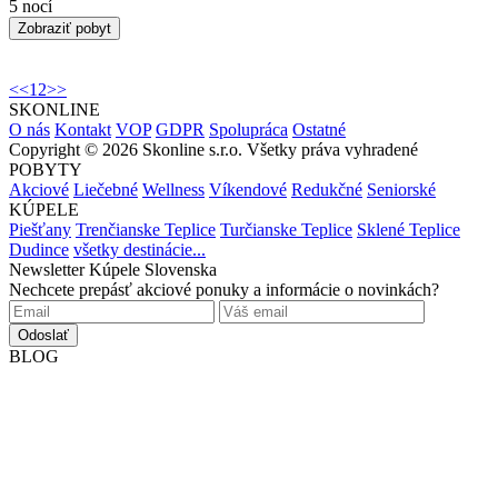
5 nocí
Zobraziť pobyt
<<
1
2
>>
SKONLINE
O nás
Kontakt
VOP
GDPR
Spolupráca
Ostatné
Copyright © 2026 Skonline s.r.o. Všetky práva vyhradené
POBYTY
Akciové
Liečebné
Wellness
Víkendové
Redukčné
Seniorské
KÚPELE
Piešťany
Trenčianske Teplice
Turčianske Teplice
Sklené Teplice
Dudince
všetky destinácie...
Newsletter Kúpele Slovenska
Nechcete prepásť akciové ponuky a informácie o novinkách?
Odoslať
BLOG