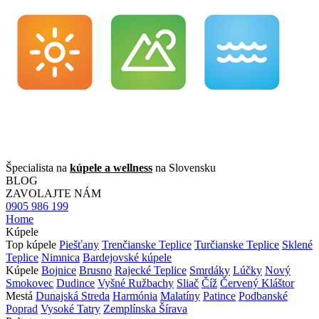
Špecialista na
kúpele a wellness
na Slovensku
BLOG
ZAVOLAJTE NÁM
0905 986 199
Home
Kúpele
Top kúpele
Piešťany
Trenčianske Teplice
Turčianske Teplice
Sklené
Teplice
Nimnica
Bardejovské kúpele
Kúpele
Bojnice
Brusno
Rajecké Teplice
Smrdáky
Lúčky
Nový
Smokovec
Dudince
Vyšné Ružbachy
Sliač
Číž
Červený Kláštor
Mestá
Dunajská Streda
Harmónia
Malatíny
Patince
Podbanské
Poprad
Vysoké Tatry
Zemplínska Šírava