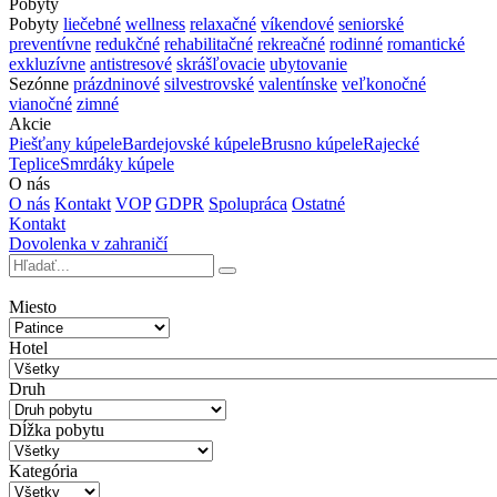
Pobyty
Pobyty
liečebné
wellness
relaxačné
víkendové
seniorské
preventívne
redukčné
rehabilitačné
rekreačné
rodinné
romantické
exkluzívne
antistresové
skrášľovacie
ubytovanie
Sezónne
prázdninové
silvestrovské
valentínske
veľkonočné
vianočné
zimné
Akcie
Piešťany kúpele
Bardejovské kúpele
Brusno kúpele
Rajecké
Teplice
Smrdáky kúpele
O nás
O nás
Kontakt
VOP
GDPR
Spolupráca
Ostatné
Kontakt
Dovolenka v zahraničí
Miesto
Hotel
Druh
Dĺžka pobytu
Kategória