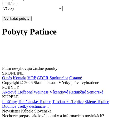
Indikácie
Vyhľadať pobyty
Pobyty Patince
Filtru nevyhovujú žiadne ponuky
SKONLINE
O nás
Kontakt
VOP
GDPR
Spolupráca
Ostatné
Copyright © 2026 Skonline s.r.o. Všetky práva vyhradené
POBYTY
Akciové
Liečebné
Wellness
Víkendové
Redukčné
Seniorské
KÚPELE
Piešťany
Trenčianske Teplice
Turčianske Teplice
Sklené Teplice
Dudince
všetky destinácie...
Newsletter Kúpele Slovenska
Nechcete prepásť akciové ponuky a informácie o novinkách?