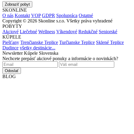
Zobraziť pobyt
SKONLINE
O nás
Kontakt
VOP
GDPR
Spolupráca
Ostatné
Copyright © 2026 Skonline s.r.o. Všetky práva vyhradené
POBYTY
Akciové
Liečebné
Wellness
Víkendové
Redukčné
Seniorské
KÚPELE
Piešťany
Trenčianske Teplice
Turčianske Teplice
Sklené Teplice
Dudince
všetky destinácie...
Newsletter Kúpele Slovenska
Nechcete prepásť akciové ponuky a informácie o novinkách?
Odoslať
BLOG