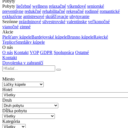
Pobyty
Pobyty
liečebné
wellness
relaxačné
víkendové
seniorské
preventívne
redukčné
rehabilitačné
rekreačné
rodinné
romantické
exkluzívne
antistresové
skrášľovacie
ubytovanie
Sezónne
prázdninové
silvestrovské
valentínske
veľkonočné
vianočné
zimné
Akcie
Piešťany kúpele
Bardejovské kúpele
Brusno kúpele
Rajecké
Teplice
Smrdáky kúpele
O nás
O nás
Kontakt
VOP
GDPR
Spolupráca
Ostatné
Kontakt
Dovolenka v zahraničí
Miesto
Hotel
Druh
Dĺžka pobytu
Kategória