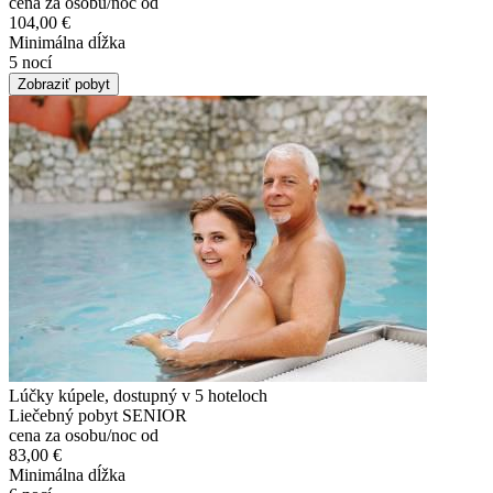
cena za osobu/noc od
104,00 €
Minimálna dĺžka
5 nocí
Zobraziť pobyt
Lúčky kúpele, dostupný v 5 hoteloch
Liečebný pobyt SENIOR
cena za osobu/noc od
83,00 €
Minimálna dĺžka