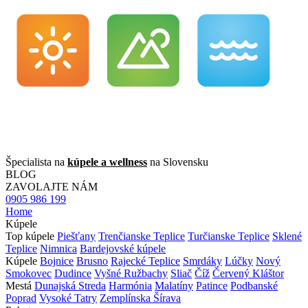
Špecialista na
kúpele a wellness
na Slovensku
BLOG
ZAVOLAJTE NÁM
0905 986 199
Home
Kúpele
Top kúpele
Piešťany
Trenčianske Teplice
Turčianske Teplice
Sklené
Teplice
Nimnica
Bardejovské kúpele
Kúpele
Bojnice
Brusno
Rajecké Teplice
Smrdáky
Lúčky
Nový
Smokovec
Dudince
Vyšné Ružbachy
Sliač
Číž
Červený Kláštor
Mestá
Dunajská Streda
Harmónia
Malatíny
Patince
Podbanské
Poprad
Vysoké Tatry
Zemplínska Šírava