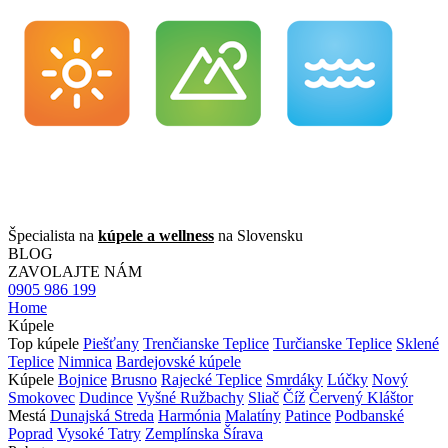
Špecialista na
kúpele a wellness
na Slovensku
BLOG
ZAVOLAJTE NÁM
0905 986 199
Home
Kúpele
Top kúpele
Piešťany
Trenčianske Teplice
Turčianske Teplice
Sklené
Teplice
Nimnica
Bardejovské kúpele
Kúpele
Bojnice
Brusno
Rajecké Teplice
Smrdáky
Lúčky
Nový
Smokovec
Dudince
Vyšné Ružbachy
Sliač
Číž
Červený Kláštor
Mestá
Dunajská Streda
Harmónia
Malatíny
Patince
Podbanské
Poprad
Vysoké Tatry
Zemplínska Šírava