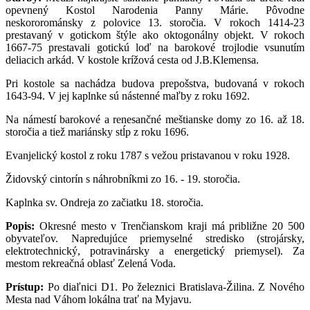
opevnený Kostol Narodenia Panny Márie. Pôvodne
neskororománsky z polovice 13. storočia. V rokoch 1414-23
prestavaný v gotickom štýle ako oktogonálny objekt. V rokoch
1667-75 prestavali gotickú loď na barokové trojlodie vsunutím
deliacich arkád. V kostole krížová cesta od J.B.Klemensa.
Pri kostole sa nachádza budova prepošstva, budovaná v rokoch
1643-94. V jej kaplnke sú nástenné maľby z roku 1692.
Na námestí barokové a renesančné meštianske domy zo 16. až 18.
storočia a tiež mariánsky stĺp z roku 1696.
Evanjelický kostol z roku 1787 s vežou pristavanou v roku 1928.
Židovský cintorín s náhrobníkmi zo 16. - 19. storočia.
Kaplnka sv. Ondreja zo začiatku 18. storočia.
Popis:
Okresné mesto v Trenčianskom kraji má približne 20 500
obyvateľov. Napredujúce priemyselné stredisko (strojársky,
elektrotechnický, potravinársky a energetický priemysel). Za
mestom rekreačná oblasť Zelená Voda.
Prístup:
Po diaľnici D1. Po železnici Bratislava-Žilina. Z Nového
Mesta nad Váhom lokálna trať na Myjavu.