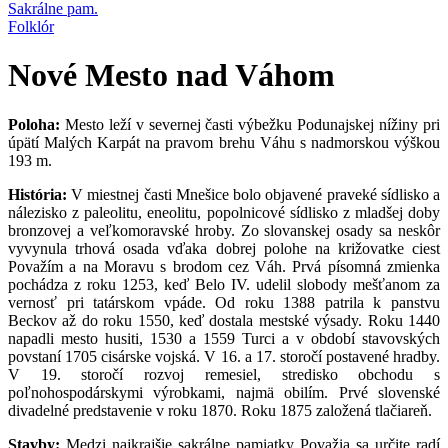
Sakrálne pam.
Folklór
Nové Mesto nad Váhom
Poloha:
Mesto leží v severnej časti výbežku Podunajskej nížiny pri
úpätí Malých Karpát na pravom brehu Váhu s nadmorskou výškou
193 m.
História:
V miestnej časti Mnešice bolo objavené praveké sídlisko a
nálezisko z paleolitu, eneolitu, popolnicové sídlisko z mladšej doby
bronzovej a veľkomoravské hroby. Zo slovanskej osady sa neskôr
vyvynula trhová osada vďaka dobrej polohe na križovatke ciest
Považím a na Moravu s brodom cez Váh. Prvá písomná zmienka
pochádza z roku 1253, keď Belo IV. udelil slobody mešťanom za
vernosť pri tatárskom vpáde. Od roku 1388 patrila k panstvu
Beckov až do roku 1550, keď dostala mestské výsady. Roku 1440
napadli mesto husiti, 1530 a 1559 Turci a v období stavovských
povstaní 1705 cisárske vojská. V 16. a 17. storočí postavené hradby.
V 19. storočí rozvoj remesiel, stredisko obchodu s
poľnohospodárskymi výrobkami, najmä obilím. Prvé slovenské
divadelné predstavenie v roku 1870. Roku 1875 založená tlačiareň.
Stavby:
Medzi najkrajšie sakrálne pamiatky Považia sa určite radí