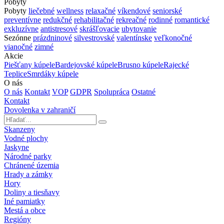
Pobyty
Pobyty
liečebné
wellness
relaxačné
víkendové
seniorské
preventívne
redukčné
rehabilitačné
rekreačné
rodinné
romantické
exkluzívne
antistresové
skrášľovacie
ubytovanie
Sezónne
prázdninové
silvestrovské
valentínske
veľkonočné
vianočné
zimné
Akcie
Piešťany kúpele
Bardejovské kúpele
Brusno kúpele
Rajecké
Teplice
Smrdáky kúpele
O nás
O nás
Kontakt
VOP
GDPR
Spolupráca
Ostatné
Kontakt
Dovolenka v zahraničí
Skanzeny
Vodné plochy
Jaskyne
Národné parky
Chránené územia
Hrady a zámky
Hory
Doliny a tiesňavy
Iné pamiatky
Mestá a obce
Regióny