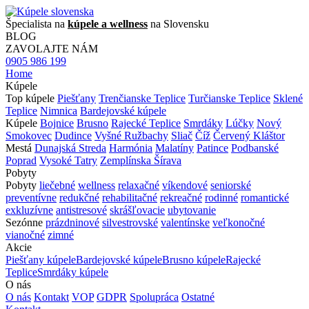
Špecialista na
kúpele a wellness
na Slovensku
BLOG
ZAVOLAJTE NÁM
0905 986 199
Home
Kúpele
Top kúpele
Piešťany
Trenčianske Teplice
Turčianske Teplice
Sklené
Teplice
Nimnica
Bardejovské kúpele
Kúpele
Bojnice
Brusno
Rajecké Teplice
Smrdáky
Lúčky
Nový
Smokovec
Dudince
Vyšné Ružbachy
Sliač
Číž
Červený Kláštor
Mestá
Dunajská Streda
Harmónia
Malatíny
Patince
Podbanské
Poprad
Vysoké Tatry
Zemplínska Šírava
Pobyty
Pobyty
liečebné
wellness
relaxačné
víkendové
seniorské
preventívne
redukčné
rehabilitačné
rekreačné
rodinné
romantické
exkluzívne
antistresové
skrášľovacie
ubytovanie
Sezónne
prázdninové
silvestrovské
valentínske
veľkonočné
vianočné
zimné
Akcie
Piešťany kúpele
Bardejovské kúpele
Brusno kúpele
Rajecké
Teplice
Smrdáky kúpele
O nás
O nás
Kontakt
VOP
GDPR
Spolupráca
Ostatné