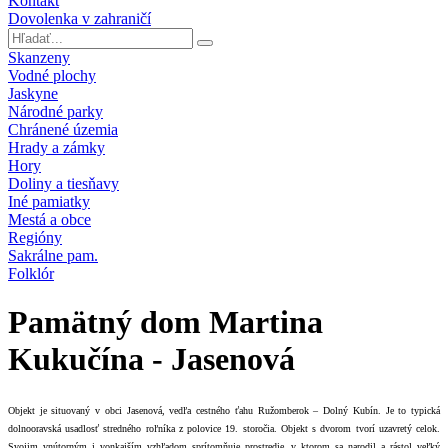
Kontakt
Dovolenka v zahraničí
Skanzeny
Vodné plochy
Jaskyne
Národné parky
Chránené územia
Hrady a zámky
Hory
Doliny a tiesňavy
Iné pamiatky
Mestá a obce
Regióny
Sakrálne pam.
Folklór
Pamätný dom Martina
Kukučína - Jasenová
Objekt je situovaný v obci Jasenová, vedľa cestného ťahu Ružomberok – Dolný Kubín. Je to typická
dolnooravská usadlosť stredného roľníka z polovice 19. storočia. Objekt s dvorom tvorí uzavretý celok.
Svojim vnútorným i vonkajším vzhľadom sprítomňuje prostredie, v ktorom sa narodil a rástol veľký