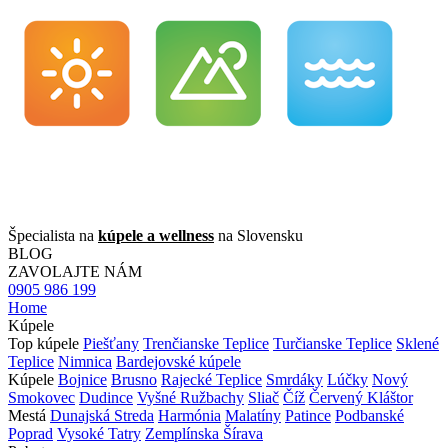
Špecialista na
kúpele a wellness
na Slovensku
BLOG
ZAVOLAJTE NÁM
0905 986 199
Home
Kúpele
Top kúpele
Piešťany
Trenčianske Teplice
Turčianske Teplice
Sklené
Teplice
Nimnica
Bardejovské kúpele
Kúpele
Bojnice
Brusno
Rajecké Teplice
Smrdáky
Lúčky
Nový
Smokovec
Dudince
Vyšné Ružbachy
Sliač
Číž
Červený Kláštor
Mestá
Dunajská Streda
Harmónia
Malatíny
Patince
Podbanské
Poprad
Vysoké Tatry
Zemplínska Šírava