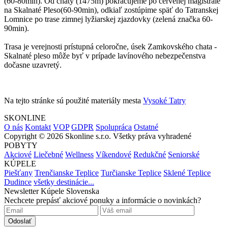
(60-80min). Od chaty (1475m) pokračujeme po červenej magistrále
na Skalnaté Pleso(60-90min), odkiaľ zostúpime späť do Tatranskej
Lomnice po trase zimnej lyžiarskej zjazdovky (zelená značka 60-
90min).
Trasa je verejnosti prístupná celoročne, úsek Zamkovského chata -
Skalnaté pleso môže byť v prípade lavínového nebezpečenstva
dočasne uzavretý.
Na tejto stránke sú použité materiály mesta
Vysoké Tatry
SKONLINE
O nás
Kontakt
VOP
GDPR
Spolupráca
Ostatné
Copyright © 2026 Skonline s.r.o. Všetky práva vyhradené
POBYTY
Akciové
Liečebné
Wellness
Víkendové
Redukčné
Seniorské
KÚPELE
Piešťany
Trenčianske Teplice
Turčianske Teplice
Sklené Teplice
Dudince
všetky destinácie...
Newsletter Kúpele Slovenska
Nechcete prepásť akciové ponuky a informácie o novinkách?
Odoslať