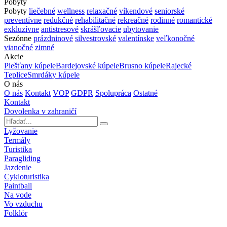
Pobyty
Pobyty
liečebné
wellness
relaxačné
víkendové
seniorské
preventívne
redukčné
rehabilitačné
rekreačné
rodinné
romantické
exkluzívne
antistresové
skrášľovacie
ubytovanie
Sezónne
prázdninové
silvestrovské
valentínske
veľkonočné
vianočné
zimné
Akcie
Piešťany kúpele
Bardejovské kúpele
Brusno kúpele
Rajecké
Teplice
Smrdáky kúpele
O nás
O nás
Kontakt
VOP
GDPR
Spolupráca
Ostatné
Kontakt
Dovolenka v zahraničí
Lyžovanie
Termály
Turistika
Paragliding
Jazdenie
Cykloturistika
Paintball
Na vode
Vo vzduchu
Folklór