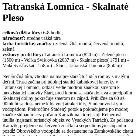
Tatranská Lomnica - Skalnaté
Pleso
celková dĺžka túry:
6-8 hodín,
náročnosť:
stredne ťažká túra
farba turistickej značky :
zelená, žltá, modrá, červená, modrá,
zelená
výškový profil túry:
Tatranská Lomnica (850 m) - Zelené pleso
(1500 m) - Veľka Svišťovka (2037 m) - Skalnaté pleso( 1751 m) -
Malá Svišťovka( 1558 m) - Štart - Tatranská Lomnica (850 m)
Nenáročná túra, vhodná najmä pre starších ľudí a rodiny s malými
deťmi. Trasa začína pri údolnej stanici kabínkovej lanovky v
Tatranskej Lomnici, odkiaľ vedie modrou značkou smerom k
medzistanici lanovky Štart, pred ktorou sa stáča doľava a predpolím
Skalnatej doliny pokračuje smerom na západ. Približne za 60 až
90minút sa dostaneme k hlavnej atrakci túry, Studenovodským
vodopádom. Prekročíme Studený potok a pokračujeme po modrej
značke stúpaním cez poľanu Kamzík na ktorej stojí Reinerová
útulňa (najstarší turistický objekt vo Vysokých Tatrách). Za poľanou
Kamzík, prejdeme na červenú značku a serpentínovým stúpaním
pozdĺž Obrovského vodopádu sa dostaneme na Zamkovského chatu