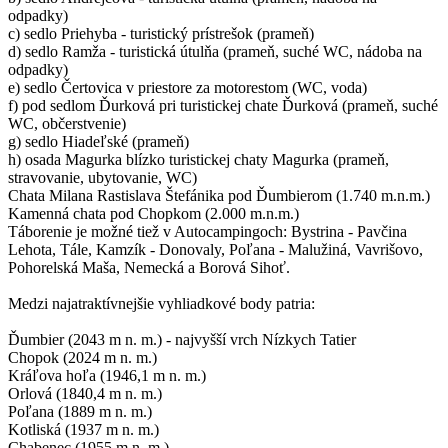
odpadky)
c) sedlo Priehyba - turistický prístrešok (prameň)
d) sedlo Ramža - turistická útulňa (prameň, suché WC, nádoba na
odpadky)
e) sedlo Čertovica v priestore za motorestom (WC, voda)
f) pod sedlom Ďurková pri turistickej chate Ďurková (prameň, suché
WC, občerstvenie)
g) sedlo Hiadeľské (prameň)
h) osada Magurka blízko turistickej chaty Magurka (prameň,
stravovanie, ubytovanie, WC)
Chata Milana Rastislava Štefánika pod Ďumbierom (1.740 m.n.m.)
Kamenná chata pod Chopkom (2.000 m.n.m.)
Táborenie je možné tiež v Autocampingoch: Bystrina - Pavčina
Lehota, Tále, Kamzík - Donovaly, Poľana - Malužiná, Vavrišovo,
Pohorelská Maša, Nemecká a Borová Sihoť.
Medzi najatraktívnejšie vyhliadkové body patria:
Ďumbier (2043 m n. m.) - najvyšší vrch Nízkych Tatier
Chopok (2024 m n. m.)
Kráľova hoľa (1946,1 m n. m.)
Orlová (1840,4 m n. m.)
Poľana (1889 m n. m.)
Kotliská (1937 m n. m.)
Chabenec (1955 m n. m.)