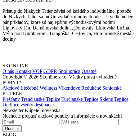
Prístup do Nízkych Tatier závisí od každého individuálne, pretože
do Nízkych Tatier sa môžte vydať z mnohých miest. Uvedieme len
pár príkladov, ktoré sú najlepšími východiskovými bodmi -
Liptovský Ján, Demänovská dolina, Donovaly, Liptovská Lužná,
Mýto pod Ďumbierom, Trangoška, Čertovica, Horehronské mestá a
dediny
SKONLINE
O nás
Kontakt
VOP
GDPR
Spolupráca
Ostatné
Copyright © 2026 Skonline s.r.o. Všetky práva vyhradené
POBYTY
Akciové
Liečebné
Wellness
Víkendové
Redukčné
Seniorské
KÚPELE
Piešťany
Trenčianske Teplice
Turčianske Teplice
Sklené Teplice
Dudince
všetky destinácie...
Newsletter Kúpele Slovenska
Nechcete prepásť akciové ponuky a informácie o novinkách?
Odoslať
BLOG