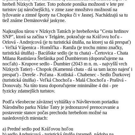
hrebeň Nízkych Tatier. Toto pohorie ponúka možnosti v lete pre
turistov (aj náročnejších), v zime zase množstvo možností na
lyžovanie a zimné športy na Chopku či v Jasnej. Nachádzajú sa tu
tiež známe Demänovské jaskyne.
Najkrajšou túrou v Nízkych Tatrách je hrebeňovka "Cesta hrdinov
SNP", ktorá sa začína v Telgárte, pokračuje na Kráľovu hoľu -
Orlová - Andrejcová (je tu turistická útulňa, na ktorej sa dá prespať)
- Veľká Vápenica - Homôľka - Ramža (je trochu mimo značky,
turistická útulňa) - Bacúšske sedlo (je tu chata) - Čertovica - Chata
Milana Rastislava Štefánika pod Ďumbierom (doporučujeme na
nocľah) - Krupove sedlo - Ďumbier (2043 m n. m. - najvyšší vrch
Nízkych Tatier) - Chopok (Kamenná chata - dá sa tam lacno najesť i
prespať) - Dereše - Poľana - Kotliská - Chabenec - Sedlo Ďurkovej
(turistická útulňa) - Veľká Chochoľa - Malá Chochoľa - Prašivá -
Donovaly. Na túto trasu doporučujeme minimálne 4 dni - pre
fyzicky zdatnejších turistov.
Podľa všeobecne záväznej vyhlášky o Návštevnom poriadku
Národného parku Nízke Tatry je jednorazové prenocovanie a
postavenie stanov počas prechodu hrebeňom možné na
nasledovných miestach:
a) Predné sedlo pod Kráľovou hoľou
b) sedlo Andrejcová - turistická útulňa (prameň, nádoba na