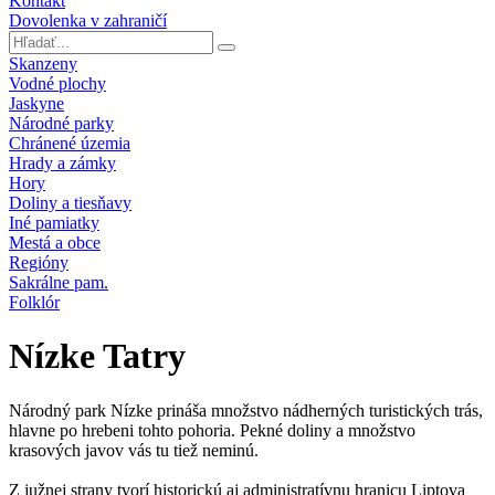
Kontakt
Dovolenka v zahraničí
Skanzeny
Vodné plochy
Jaskyne
Národné parky
Chránené územia
Hrady a zámky
Hory
Doliny a tiesňavy
Iné pamiatky
Mestá a obce
Regióny
Sakrálne pam.
Folklór
Nízke Tatry
Národný park Nízke prináša množstvo nádherných turistických trás,
hlavne po hrebeni tohto pohoria. Pekné doliny a množstvo
krasových javov vás tu tiež neminú.
Z južnej strany tvorí historickú aj administratívnu hranicu Liptova