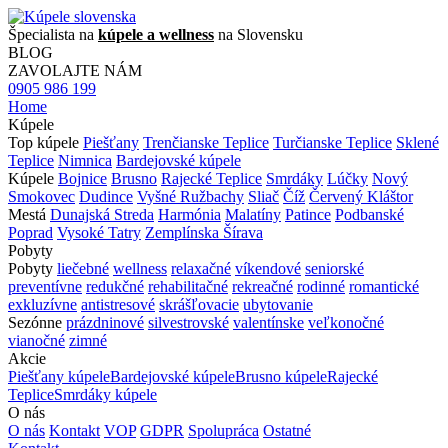
Špecialista na
kúpele a wellness
na Slovensku
BLOG
ZAVOLAJTE NÁM
0905 986 199
Home
Kúpele
Top kúpele
Piešťany
Trenčianske Teplice
Turčianske Teplice
Sklené
Teplice
Nimnica
Bardejovské kúpele
Kúpele
Bojnice
Brusno
Rajecké Teplice
Smrdáky
Lúčky
Nový
Smokovec
Dudince
Vyšné Ružbachy
Sliač
Číž
Červený Kláštor
Mestá
Dunajská Streda
Harmónia
Malatíny
Patince
Podbanské
Poprad
Vysoké Tatry
Zemplínska Šírava
Pobyty
Pobyty
liečebné
wellness
relaxačné
víkendové
seniorské
preventívne
redukčné
rehabilitačné
rekreačné
rodinné
romantické
exkluzívne
antistresové
skrášľovacie
ubytovanie
Sezónne
prázdninové
silvestrovské
valentínske
veľkonočné
vianočné
zimné
Akcie
Piešťany kúpele
Bardejovské kúpele
Brusno kúpele
Rajecké
Teplice
Smrdáky kúpele
O nás
O nás
Kontakt
VOP
GDPR
Spolupráca
Ostatné