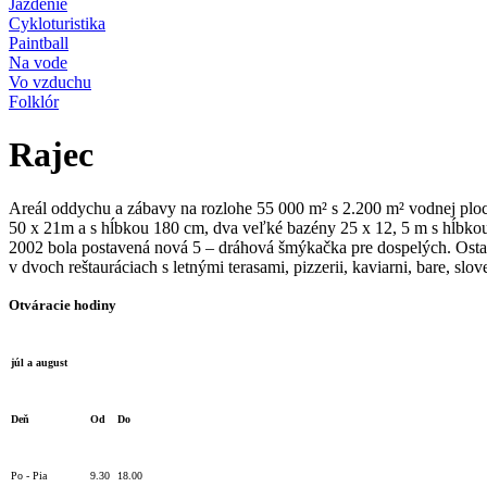
Jazdenie
Cykloturistika
Paintball
Na vode
Vo vzduchu
Folklór
Rajec
Areál oddychu a zábavy na rozlohe 55 000 m² s 2.200 m² vodnej ploc
50 x 21m a s hĺbkou 180 cm, dva veľké bazény 25 x 12, 5 m s hĺbkou 
2002 bola postavená nová 5 – dráhová šmýkačka pre dospelých. Ostatn
v dvoch reštauráciach s letnými terasami, pizzerii, kaviarni, bare, slov
Otváracie hodiny
júl a august
Deň
Od
Do
Po - Pia
9.30
18.00