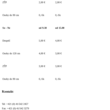
ZŤP
2,00 €
2,00 €
Osoby do 90 cm
0,-Sk
0,-Sk
So - Ne
od 9.30
od 15.00
Dospelí
5,00 €
4,00 €
Osoby do 120 cm
4,00 €
3,00 €
ZŤP
3,00 €
3,00 €
Osoby do 90 cm
0,-Sk
0,-Sk
Kontakt
Tel: +421 (0) 41/542 2457
Fax: +421 (0) 41/542 3279