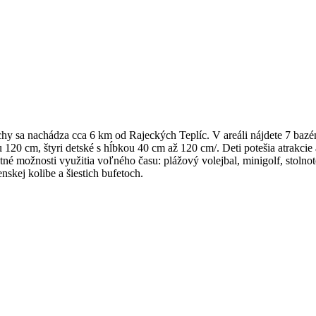
hy sa nachádza cca 6 km od Rajeckých Teplíc. V areáli nájdete 7 bazé
120 cm, štyri detské s hĺbkou 40 cm až 120 cm/. Deti potešia atrakci
é možnosti využitia voľného času: plážový volejbal, minigolf, stolnot
enskej kolibe a šiestich bufetoch.