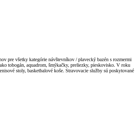
nov pre všetky kategórie návštevníkov / plavecký bazén s rozmermi
e ako tobogán, aquadrom, šmýkačky, preliezky, pieskovisko. V roku
enisové stoly, basketbalové koše. Stravovacie služby sú poskytované