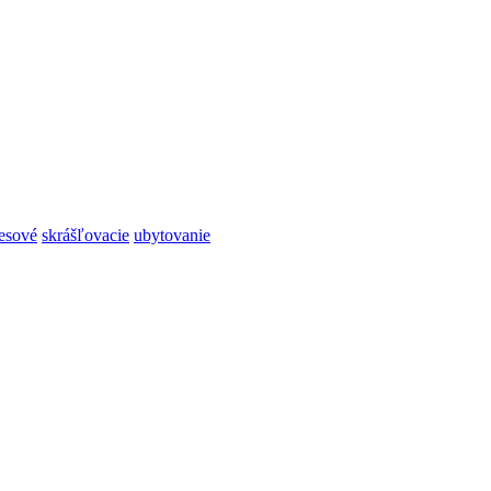
resové
skrášľovacie
ubytovanie