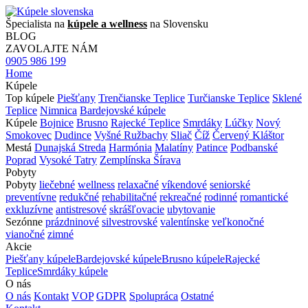
Špecialista na
kúpele a wellness
na Slovensku
BLOG
ZAVOLAJTE NÁM
0905 986 199
Home
Kúpele
Top kúpele
Piešťany
Trenčianske Teplice
Turčianske Teplice
Sklené
Teplice
Nimnica
Bardejovské kúpele
Kúpele
Bojnice
Brusno
Rajecké Teplice
Smrdáky
Lúčky
Nový
Smokovec
Dudince
Vyšné Ružbachy
Sliač
Číž
Červený Kláštor
Mestá
Dunajská Streda
Harmónia
Malatíny
Patince
Podbanské
Poprad
Vysoké Tatry
Zemplínska Šírava
Pobyty
Pobyty
liečebné
wellness
relaxačné
víkendové
seniorské
preventívne
redukčné
rehabilitačné
rekreačné
rodinné
romantické
exkluzívne
antistresové
skrášľovacie
ubytovanie
Sezónne
prázdninové
silvestrovské
valentínske
veľkonočné
vianočné
zimné
Akcie
Piešťany kúpele
Bardejovské kúpele
Brusno kúpele
Rajecké
Teplice
Smrdáky kúpele
O nás
O nás
Kontakt
VOP
GDPR
Spolupráca
Ostatné