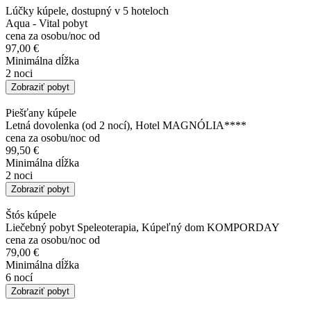
Lúčky kúpele, dostupný v 5 hoteloch
Aqua - Vital pobyt
cena za osobu/noc od
97,00 €
Minimálna dĺžka
2 noci
Zobraziť pobyt
Piešťany kúpele
Letná dovolenka (od 2 nocí), Hotel MAGNÓLIA****
cena za osobu/noc od
99,50 €
Minimálna dĺžka
2 noci
Zobraziť pobyt
Štós kúpele
Liečebný pobyt Speleoterapia, Kúpeľný dom KOMPORDAY
cena za osobu/noc od
79,00 €
Minimálna dĺžka
6 nocí
Zobraziť pobyt