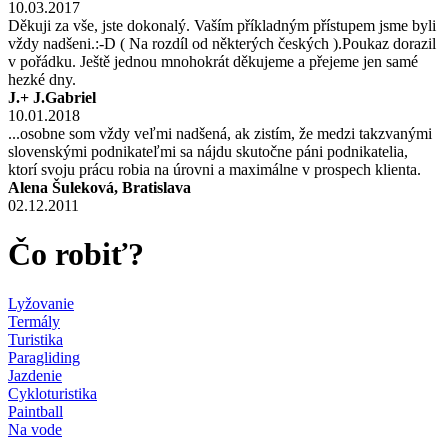
10.03.2017
Děkuji za vše, jste dokonalý. Vaším příkladným přístupem jsme byli
vždy nadšeni.:-D ( Na rozdíl od některých českých ).Poukaz dorazil
v pořádku. Ještě jednou mnohokrát děkujeme a přejeme jen samé
hezké dny.
J.+ J.Gabriel
10.01.2018
...osobne som vždy veľmi nadšená, ak zistím, že medzi takzvanými
slovenskými podnikateľmi sa nájdu skutočne páni podnikatelia,
ktorí svoju prácu robia na úrovni a maximálne v prospech klienta.
Alena Šuleková, Bratislava
02.12.2011
Čo robiť?
Lyžovanie
Termály
Turistika
Paragliding
Jazdenie
Cykloturistika
Paintball
Na vode