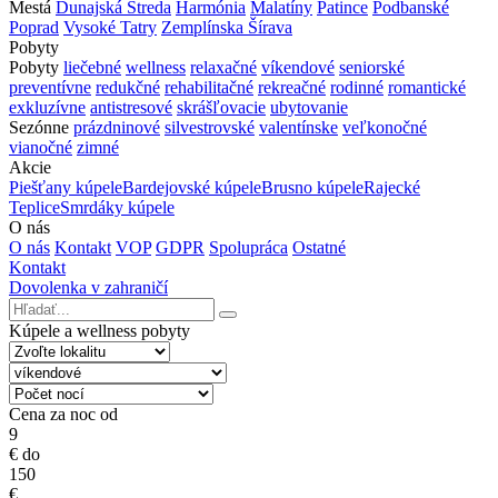
Mestá
Dunajská Streda
Harmónia
Malatíny
Patince
Podbanské
Poprad
Vysoké Tatry
Zemplínska Šírava
Pobyty
Pobyty
liečebné
wellness
relaxačné
víkendové
seniorské
preventívne
redukčné
rehabilitačné
rekreačné
rodinné
romantické
exkluzívne
antistresové
skrášľovacie
ubytovanie
Sezónne
prázdninové
silvestrovské
valentínske
veľkonočné
vianočné
zimné
Akcie
Piešťany kúpele
Bardejovské kúpele
Brusno kúpele
Rajecké
Teplice
Smrdáky kúpele
O nás
O nás
Kontakt
VOP
GDPR
Spolupráca
Ostatné
Kontakt
Dovolenka v zahraničí
Kúpele a wellness pobyty
Cena za noc od
9
€
do
150
€