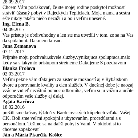
28.09.2017
Chcem Vám poďakovať, že ste mojej rodine poskytol možnosť
stráviť úžasný pobyt v Rajeckých Tepliciach. Moja mama a sestra
ešte nikdy takéto niečo nezažili a boli veľmi unesené.
Ing. Elena B.
04.09.2017
Vas pristup je obdivuhodny a len ste ma utvrdili v tom, ze sa na Vas
da spolahnut. Dakujem krasne.
Jana Zemanova
07.11.2017
Prijmite moju pochvalu,skvele sluzby,vynikajuca spolupraca,malo
kedy sa s takymto pristupom stretneme.Dakujeme S pozdravom
Blanka Frolova
02.03.2017
Veľmi pekne vám ďakujem za zistenie možností aj v Rybárskom
dvore a porovnanie kvality a cien služieb. V dnešnej dobe je naozaj
vzácne vidieť nezištnú pomoc odborníka, veľmi si ju vážim a určite
odporučím vaše služby aj ďalej.
Agáta Karčová
18.02.2016
prežili sme krásny týždeň v Bardejovských kúpeloch vďaka Vašej
CK. Boli sme veľmi spokojní s ubytovaním, procedúrami a s
personálom. Tešíme sa na daľší pobyt s Vami. V októbri si to
chceme zopakovať.
Ján a Mária Pisarčík, Košice