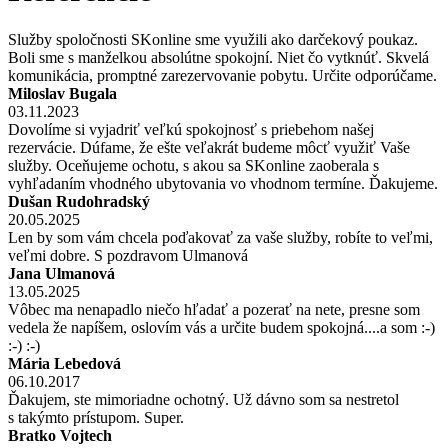
Služby spoločnosti SKonline sme využili ako darčekový poukaz.
Boli sme s manželkou absolútne spokojní. Niet čo vytknúť. Skvelá
komunikácia, promptné zarezervovanie pobytu. Určite odporúčame.
Miloslav Bugala
03.11.2023
Dovolíme si vyjadriť veľkú spokojnosť s priebehom našej
rezervácie. Dúfame, že ešte veľakrát budeme môcť využiť Vaše
služby. Oceňujeme ochotu, s akou sa SKonline zaoberala s
vyhľadaním vhodného ubytovania vo vhodnom termíne. Ďakujeme.
Dušan Rudohradský
20.05.2025
Len by som vám chcela poďakovať za vaše služby, robíte to veľmi,
veľmi dobre. S pozdravom Ulmanová
Jana Ulmanová
13.05.2025
Vôbec ma nenapadlo niečo hľadať a pozerať na nete, presne som
vedela že napíšem, oslovím vás a určite budem spokojná....a som :-)
:-) :-)
Mária Lebedová
06.10.2017
Ďakujem, ste mimoriadne ochotný. Už dávno som sa nestretol
s takýmto prístupom. Super.
Bratko Vojtech