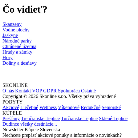
Čo vidieť?
Skanzeny
Vodné plochy
Jaskyne
Národné parky
Chránené územia
Hrady a zámky
Hory
Doliny a tiesňavy
SKONLINE
O nás
Kontakt
VOP
GDPR
Spolupráca
Ostatné
Copyright © 2026 Skonline s.r.o. Všetky práva vyhradené
POBYTY
Akciové
Liečebné
Wellness
Víkendové
Redukčné
Seniorské
KÚPELE
Piešťany
Trenčianske Teplice
Turčianske Teplice
Sklené Teplice
Dudince
všetky destinácie...
Newsletter Kúpele Slovenska
Nechcete prepásť akciové ponuky a informácie o novinkách?