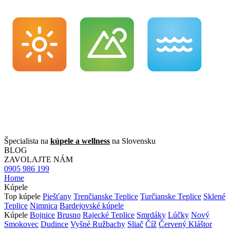
Špecialista na
kúpele a wellness
na Slovensku
BLOG
ZAVOLAJTE NÁM
0905 986 199
Home
Kúpele
Top kúpele
Piešťany
Trenčianske Teplice
Turčianske Teplice
Sklené
Teplice
Nimnica
Bardejovské kúpele
Kúpele
Bojnice
Brusno
Rajecké Teplice
Smrdáky
Lúčky
Nový
Smokovec
Dudince
Vyšné Ružbachy
Sliač
Číž
Červený Kláštor