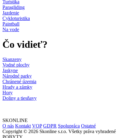
Turistika
Paragliding
Jazdenie
Cykloturistika
Paintball
Na vode
Čo vidieť?
Skanzeny
Vodné plochy
Jaskyne
Národné parky
Chránené územia
Hrady a zámky
Hory
Doliny a tiesňavy
SKONLINE
O nás
Kontakt
VOP
GDPR
Spolupráca
Ostatné
Copyright © 2026 Skonline s.r.o. Všetky práva vyhradené
POBYTY