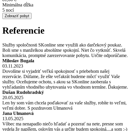
Minimálna dĺžka
5 nocí
Zobraziť pobyt
Referencie
Služby spoločnosti SKonline sme využili ako darčekový poukaz.
Boli sme s manželkou absolútne spokojní. Niet čo vytknúť. Skvelá
komunikácia, promptné zarezervovanie pobytu. Určite odporúčame.
Miloslav Bugala
03.11.2023
Dovolíme si vyjadriť veľkú spokojnosť s priebehom našej
rezervácie. Dúfame, že ešte veľakrát budeme môcť využiť Vaše
služby. Oceňujeme ochotu, s akou sa SKonline zaoberala s
vyhľadaním vhodného ubytovania vo vhodnom termíne. Ďakujeme.
Dušan Rudohradský
20.05.2025
Len by som vám chcela poďakovať za vaše služby, robíte to veľmi,
veľmi dobre. S pozdravom Ulmanová
Jana Ulmanová
13.05.2025
Vôbec ma nenapadlo niečo hľadať a pozerať na nete, presne som
vedela že napíšem, oslovím vás a určite budem spokojná....a som :-)