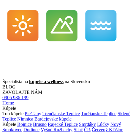
Špecialista na
kúpele a wellness
na Slovensku
BLOG
ZAVOLAJTE NÁM
0905 986 199
Home
Kúpele
Top kúpele
Piešťany
Trenčianske Teplice
Turčianske Teplice
Sklené
Teplice
Nimnica
Bardejovské kúpele
Kúpele
Bojnice
Brusno
Rajecké Teplice
Smrdáky
Lúčky
Nový
Smokovec
Dudince
Vyšné Ružbachy
Sliač
Číž
Červený Kláštor