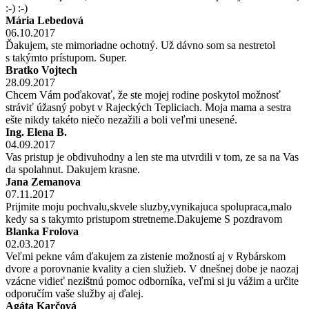
:-) :-)
Mária Lebedová
06.10.2017
Ďakujem, ste mimoriadne ochotný. Už dávno som sa nestretol
s takýmto prístupom. Super.
Bratko Vojtech
28.09.2017
Chcem Vám poďakovať, že ste mojej rodine poskytol možnosť
stráviť úžasný pobyt v Rajeckých Tepliciach. Moja mama a sestra
ešte nikdy takéto niečo nezažili a boli veľmi unesené.
Ing. Elena B.
04.09.2017
Vas pristup je obdivuhodny a len ste ma utvrdili v tom, ze sa na Vas
da spolahnut. Dakujem krasne.
Jana Zemanova
07.11.2017
Prijmite moju pochvalu,skvele sluzby,vynikajuca spolupraca,malo
kedy sa s takymto pristupom stretneme.Dakujeme S pozdravom
Blanka Frolova
02.03.2017
Veľmi pekne vám ďakujem za zistenie možností aj v Rybárskom
dvore a porovnanie kvality a cien služieb. V dnešnej dobe je naozaj
vzácne vidieť nezištnú pomoc odborníka, veľmi si ju vážim a určite
odporučím vaše služby aj ďalej.
Agáta Karčová