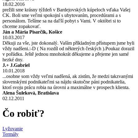
18.02.2016
prežili sme krásny týždeň v Bardejovských kúpeloch vďaka Vašej
CK. Boli sme veľmi spokojní s ubytovaním, procedúrami a s
personálom. Tešíme sa na daľší pobyt s Vami. V októbri si to
chceme zopakovať.
Ján a Mária Pisarčík, Košice
10.03.2017
Děkuji za vše, jste dokonalý. Vaším příkladným přístupem jsme byli
vždy nadšeni.:-D ( Na rozdíl od některých českých ).Poukaz dorazil
v pořádku. Ještě jednou mnohokrát děkujeme a přejeme jen samé
hezké dny.
J.+ J.Gabriel
10.01.2018
...osobne som vždy veľmi nadšená, ak zistím, že medzi takzvanými
slovenskými podnikateľmi sa nájdu skutočne páni podnikatelia,
ktorí svoju prácu robia na úrovni a maximálne v prospech klienta.
Alena Šuleková, Bratislava
02.12.2011
Čo robiť?
Lyžovanie
Termály