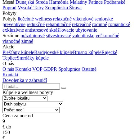
Mestá
Dunajská Streda
Harmónia
Malatíny
Patince
Podbanské
Poprad
Vysoké Tatry
Zemplínska Šírava
Pobyty
Pobyty
liečebné
wellness
relaxačné
víkendové
seniorské
preventívne
redukčné
rehabilitačné
rekreačné
rodinné
romantické
exkluzívne
antistresové
skrášľovacie
ubytovanie
Sezónne
prázdninové
silvestrovské
valentínske
veľkonočné
vianočné
zimné
Akcie
Piešťany kúpele
Bardejovské kúpele
Brusno kúpele
Rajecké
Teplice
Smrdáky kúpele
O nás
O nás
Kontakt
VOP
GDPR
Spolupráca
Ostatné
Kontakt
Dovolenka v zahraničí
Kúpele a wellness pobyty
Cena za noc od
9
€
do
150
€